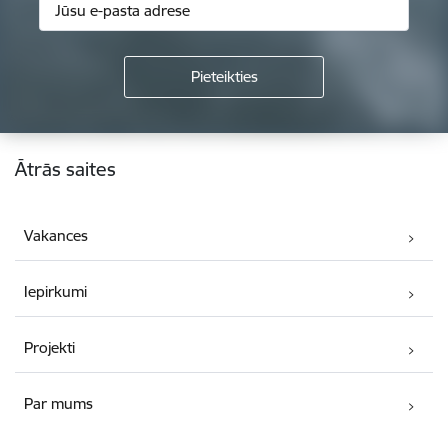
Kājene
Ātrās saites
Vakances
Iepirkumi
Projekti
Par mums