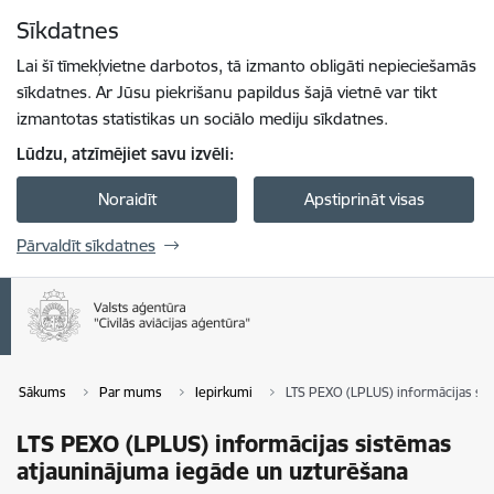
Pāriet uz lapas saturu
Sīkdatnes
Spied
lai meklētu
Enter
Lai šī tīmekļvietne darbotos, tā izmanto obligāti nepieciešamās
sīkdatnes. Ar Jūsu piekrišanu papildus šajā vietnē var tikt
izmantotas statistikas un sociālo mediju sīkdatnes.
Lūdzu, atzīmējiet savu izvēli:
Noraidīt
Apstiprināt visas
Pārvaldīt sīkdatnes
Sākums
Par mums
Iepirkumi
LTS PEXO (LPLUS) informācijas si
LTS PEXO (LPLUS) informācijas sistēmas
atjauninājuma iegāde un uzturēšana