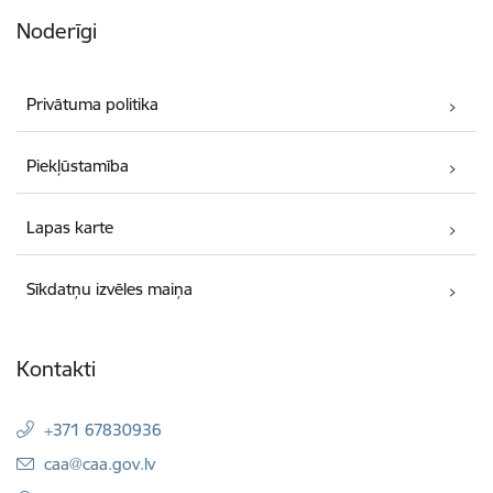
Noderīgi
Privātuma politika
Piekļūstamība
Lapas karte
Sīkdatņu izvēles maiņa
Kontakti
+371 67830936
E-pasts:
caa@caa.gov.lv