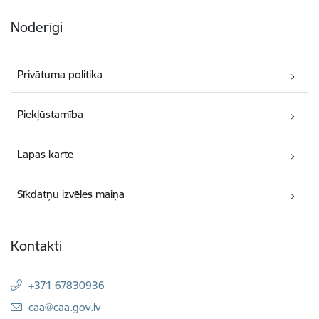
Noderīgi
Privātuma politika
Piekļūstamība
Lapas karte
Sīkdatņu izvēles maiņa
Kontakti
+371 67830936
E-pasts:
caa@caa.gov.lv