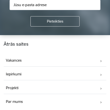
Kājene
Ātrās saites
Vakances
Iepirkumi
Projekti
Par mums