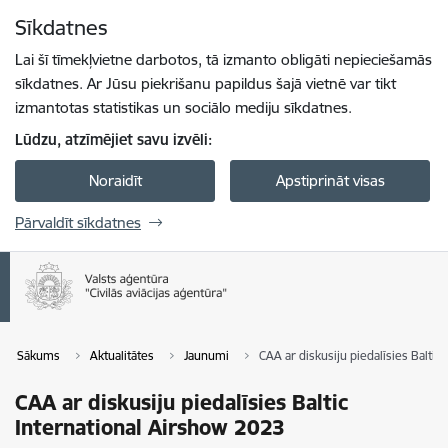
Pāriet uz lapas saturu
Sīkdatnes
Spied
lai meklētu
Enter
Lai šī tīmekļvietne darbotos, tā izmanto obligāti nepieciešamās
sīkdatnes. Ar Jūsu piekrišanu papildus šajā vietnē var tikt
izmantotas statistikas un sociālo mediju sīkdatnes.
Lūdzu, atzīmējiet savu izvēli:
Noraidīt
Apstiprināt visas
Pārvaldīt sīkdatnes
Sākums
Aktualitātes
Jaunumi
CAA ar diskusiju piedalīsies Baltic
CAA ar diskusiju piedalīsies Baltic
International Airshow 2023