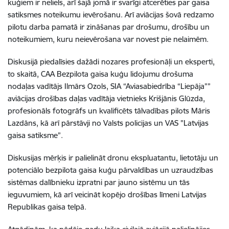
kuģiem ir neliels, arī šajā jomā ir svarīgi atcerēties par gaisa
satiksmes noteikumu ievērošanu. Arī aviācijas šovā redzamo
pilotu darba pamatā ir zināšanas par drošumu, drošību un
noteikumiem, kuru neievērošana var novest pie nelaimēm.
Diskusijā piedalīsies dažādi nozares profesionāļi un eksperti,
to skaitā, CAA Bezpilota gaisa kuģu lidojumu drošuma
nodaļas vadītājs Ilmārs Ozols, SIA “Aviasabiedrība “Liepāja””
aviācijas drošības daļas vadītāja vietnieks Krišjānis Glūzda,
profesionāls fotogrāfs un kvalificēts tālvadības pilots Māris
Lazdāns, kā arī pārstāvji no Valsts policijas un VAS "Latvijas
gaisa satiksme”.
Diskusijas mērķis ir palielināt dronu ekspluatantu, lietotāju un
potenciālo bezpilota gaisa kuģu pārvaldības un uzraudzības
sistēmas dalībnieku izpratni par jauno sistēmu un tās
ieguvumiem, kā arī veicināt kopējo drošības līmeni Latvijas
Republikas gaisa telpā.