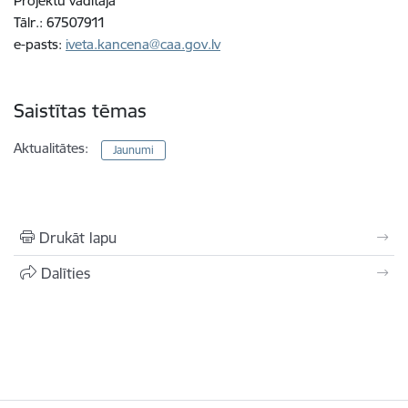
Projektu vadītāja
Tālr.: 67507911
e-pasts:
iveta.kancena@caa.gov.lv
Saistītas tēmas
Aktualitātes:
Jaunumi
Drukāt lapu
Dalīties