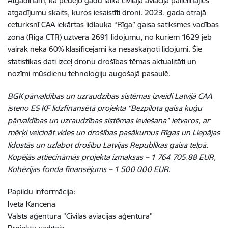
Atgādinām, ka pēdējo gadu laika civilajā aviācijā palielinājies
atgadījumu skaits, kuros iesaistīti droni. 2023. gada otrajā
ceturksnī CAA iekārtas lidlauka “Rīga” gaisa satiksmes vadības
zonā (Riga CTR) uztvēra 2691 lidojumu, no kuriem 1629 jeb
vairāk nekā 60% klasificējami kā nesaskaņoti lidojumi. Šie
statistikas dati izceļ dronu drošības tēmas aktualitāti un
nozīmi mūsdienu tehnoloģiju augošajā pasaulē.
BGK pārvaldības un uzraudzības sistēmas izveidi Latvijā CAA
īsteno ES KF līdzfinansētā projekta “Bezpilota gaisa kuģu
pārvaldības un uzraudzības sistēmas ieviešana” ietvaros, ar
mērķi veicināt vides un drošības pasākumus Rīgas un Liepājas
lidostās un uzlabot drošību Latvijas Republikas gaisa telpā.
Kopējās attiecināmās projekta izmaksas – 1 764 705.88 EUR,
Kohēzijas fonda finansējums – 1 500 000 EUR.
Papildu informācija:
Iveta Kancēna
Valsts aģentūra “Civilās aviācijas aģentūra”