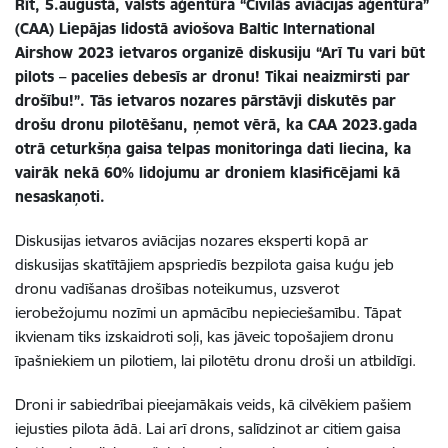
Rīt, 5.augustā, valsts aģentūra “Civilās aviācijas aģentūra”
(CAA) Liepājas lidostā aviošova Baltic International
Airshow 2023 ietvaros organizē diskusiju “Arī Tu vari būt
pilots – pacelies debesīs ar dronu! Tikai neaizmirsti par
drošību!”. Tās ietvaros nozares pārstāvji diskutēs par
drošu dronu pilotēšanu, ņemot vērā, ka CAA 2023.gada
otrā ceturkšņa gaisa telpas monitoringa dati liecina, ka
vairāk nekā 60% lidojumu ar droniem klasificējami kā
nesaskaņoti.
Diskusijas ietvaros aviācijas nozares eksperti kopā ar
diskusijas skatītājiem apspriedīs bezpilota gaisa kuģu jeb
dronu vadīšanas drošības noteikumus, uzsverot
ierobežojumu nozīmi un apmācību nepieciešamību. Tāpat
ikvienam tiks izskaidroti soļi, kas jāveic topošajiem dronu
īpašniekiem un pilotiem, lai pilotētu dronu droši un atbildīgi.
Droni ir sabiedrībai pieejamākais veids, kā cilvēkiem pašiem
iejusties pilota ādā. Lai arī drons, salīdzinot ar citiem gaisa