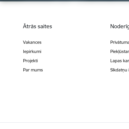
Kājene
Ātrās saites
Noderīg
Vakances
Privātuma
Iepirkumi
Piekļūsta
Projekti
Lapas kar
Par mums
Sīkdatņu 