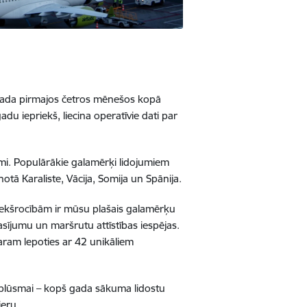
t gada pirmajos četros mēnešos kopā
du iepriekš, liecina operatīvie dati par
zīmi. Populārākie galamērķi lidojumiem
notā Karaliste, Vācija, Somija un Spānija.
riekšrocībām ir mūsu plašais galamērķu
sījumu un maršrutu attīstības iespējas.
ram lepoties ar 42 unikāliem
ru plūsmai – kopš gada sākuma lidostu
ieru.