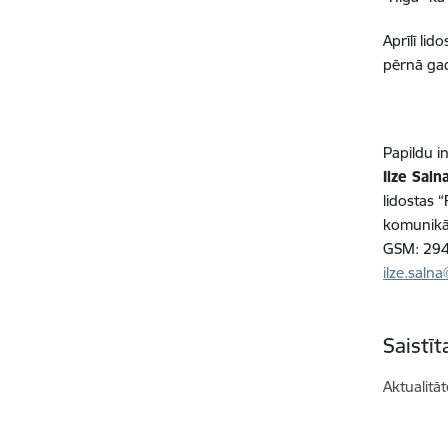
Aprīlī li
pērnā ga
Papildu i
Ilze Saln
lidostas “
komunikāc
GSM: 29
ilze.saln
Saistī
Aktualitāt