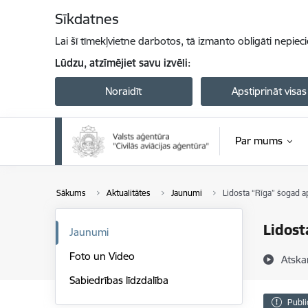
Pāriet uz lapas saturu
Sīkdatnes
Lai šī tīmekļvietne darbotos, tā izmanto obligāti nepiec
Lūdzu, atzīmējiet savu izvēli:
Noraidīt
Apstiprināt visas
Par mums
Sākums
Aktualitātes
Jaunumi
Lidosta “Rīga” šogad a
Lidost
Jaunumi
Foto un Video
Atska
Sabiedrības līdzdalība
Publi