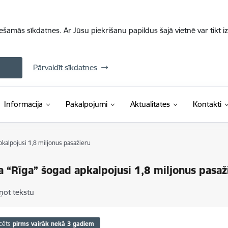
iešamās sīkdatnes. Ar Jūsu piekrišanu papildus šajā vietnē var tikt i
Pārvaldīt sīkdatnes
Informācija
Pakalpojumi
Aktualitātes
Kontakti
pkalpojusi 1,8 miljonus pasažieru
a “Rīga” šogad apkalpojusi 1,8 miljonus pasaž
ņot tekstu
cēts
pirms vairāk nekā 3 gadiem