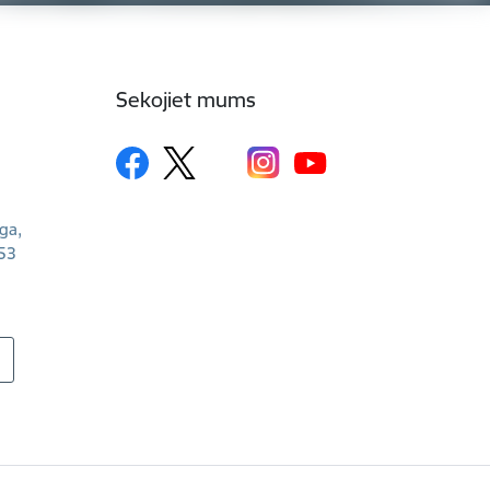
Sekojiet mums
īga,
53