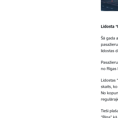
Lidosta 
Šā gada a
pasažieru
lidostas 
Pasažieru
no Rīgas b
Lidostas 
skaits, k
No kopumā
regulāraj
Tieši pla
“Rīga” kā