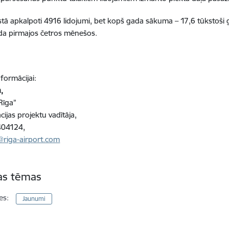
dostā apkalpoti 4916 lidojumi, bet kopš gada sākuma – 17,6 tūkstoši 
da pirmajos četros mēnešos.
nformācijai:
a,
Rīga”
ijas projektu vadītāja,
404124,
a@riga-airport.com
tas tēmas
es:
Jaunumi