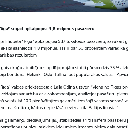
“Rīga” šogad apkalpojusi 1,8 miljonus pasažieru
prīlī lidosta “Rīga” apkalpojusi 537 tūkstošus pasažieru, savukār
 skaits sasniedzis 1,8 miljonus. Tas ir par 50 procentiem vairāk kā ga
darbības rezultātiem.
 gaisa kuģu aizpildījums aprīlī joprojām stabili pārsniedzis 75 % at
ija Londona, Helsinki, Oslo, Tallina, bet populārākās valstis – Apvie
“Rīga” valdes priekšsēdētāja Laila Odiņa uzsver: “Viena no Rīgas p
o veidojam sadarbībā ar aviokompānijām, analizējot pasažieru piepra
 vairāk kā 100 piedāvātajiem galamērķiem šajā vasaras sezonā va
iem maršrutiem, kādus nepiedāvā neviena cita Baltijas lidosta.”
šais galamērķu piedāvājums ļauj stabilizēties arī transfēra pasažie
 pārsēšanās punktu tālākiem lidojumiem izmanto piektā daļa pasaž