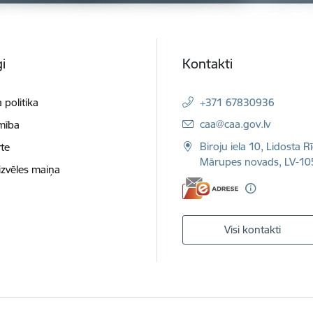
i
Kontakti
 politika
+371 67830936
E-pasts:
caa@caa.gov.lv
mība
Biroju iela 10, Lidosta R
te
Mārupes novads, LV-10
izvēles maiņa
Visi kontakti