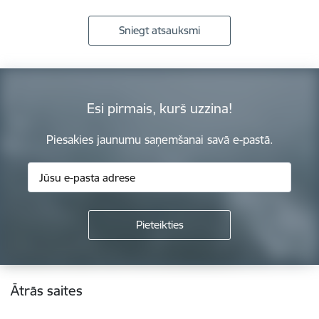
Sniegt atsauksmi
Esi pirmais, kurš uzzina!
Piesakies jaunumu saņemšanai savā e-pastā.
Kājene
Ātrās saites