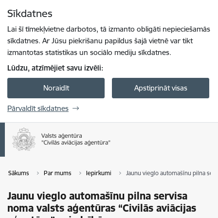
Pāriet uz lapas saturu
Sīkdatnes
Spied
lai meklētu
Enter
Lai šī tīmekļvietne darbotos, tā izmanto obligāti nepieciešamās
sīkdatnes. Ar Jūsu piekrišanu papildus šajā vietnē var tikt
izmantotas statistikas un sociālo mediju sīkdatnes.
Lūdzu, atzīmējiet savu izvēli:
Noraidīt
Apstiprināt visas
Pārvaldīt sīkdatnes
Sākums
Par mums
Iepirkumi
Jaunu vieglo automašīnu pilna serv
Jaunu vieglo automašīnu pilna servisa
noma valsts aģentūras “Civilās aviācijas