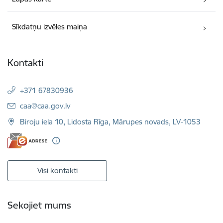
Sīkdatņu izvēles maiņa
Kontakti
+371 67830936
E-pasts:
caa@caa.gov.lv
Biroju iela 10, Lidosta Rīga, Mārupes novads, LV-1053
Visi kontakti
Sekojiet mums