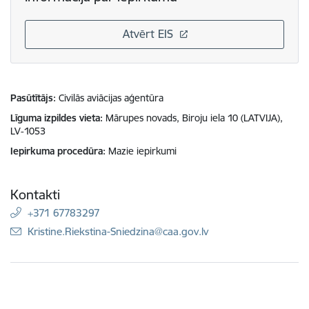
Atvērt EIS
Pasūtītājs
Civilās aviācijas aģentūra
Līguma izpildes vieta
Mārupes novads, Biroju iela 10 (LATVIJA),
LV-1053
Iepirkuma procedūra
Mazie iepirkumi
Kontakti
+371 67783297
E-pasts:
Kristine.Riekstina-Sniedzina@caa.gov.lv