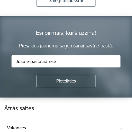
Sniegt atsauksmi
Esi pirmais, kurš uzzina!
Piesakies jaunumu saņemšanai savā e-pastā.
Kājene
Ātrās saites
Vakances