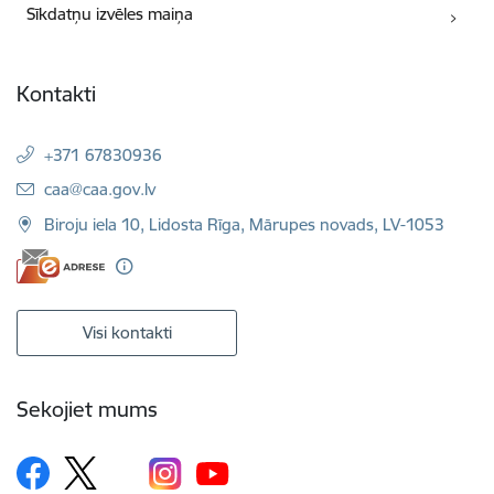
Sīkdatņu izvēles maiņa
Kontakti
+371 67830936
E-pasts:
caa@caa.gov.lv
Biroju iela 10, Lidosta Rīga, Mārupes novads, LV-1053
Visi kontakti
Sekojiet mums