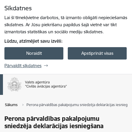
Pāriet uz lapas saturu
Sīkdatnes
Spied
lai meklētu
Enter
Lai šī tīmekļvietne darbotos, tā izmanto obligāti nepieciešamās
sīkdatnes. Ar Jūsu piekrišanu papildus šajā vietnē var tikt
izmantotas statistikas un sociālo mediju sīkdatnes.
Lūdzu, atzīmējiet savu izvēli:
Noraidīt
Apstiprināt visas
Pārvaldīt sīkdatnes
Sākums
Perona pārvaldības pakalpojumu sniedzēja deklarācijas iesniegša
Perona pārvaldības pakalpojumu
sniedzēja deklarācijas iesniegšana