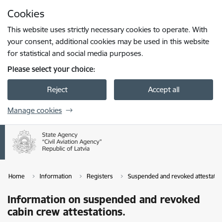
Skip to page content
Cookies
Press
to search
Enter
This website uses strictly necessary cookies to operate. With
your consent, additional cookies may be used in this website
for statistical and social media purposes.
Please select your choice:
Reject
Accept all
Manage cookies
Home
Information
Registers
Suspended and revoked attestatio
Information on suspended and revoked
cabin crew attestations.