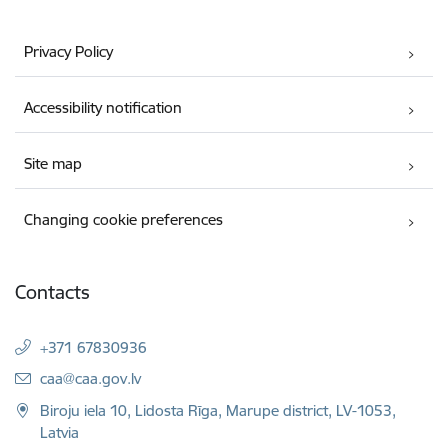
Privacy Policy
Accessibility notification
Site map
Changing cookie preferences
Contacts
+371 67830936
E-mail:
caa@caa.gov.lv
Biroju iela 10, Lidosta Rīga, Marupe district, LV-1053,
Latvia