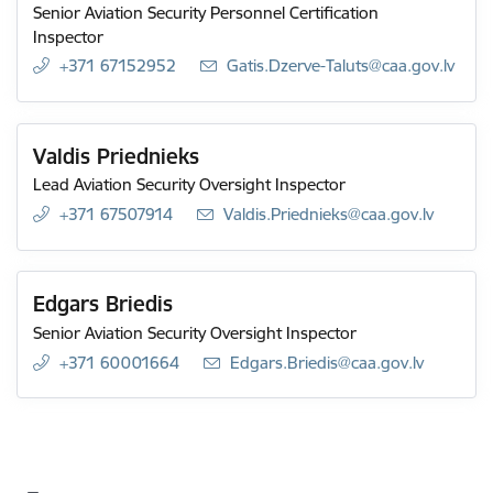
Senior Aviation Security Personnel Certification
Inspector
+371 67152952
E-mail:
Gatis.Dzerve-Taluts@caa.gov.lv
Valdis Priednieks
Lead Aviation Security Oversight Inspector
+371 67507914
E-mail:
Valdis.Priednieks@caa.gov.lv
Edgars Briedis
Senior Aviation Security Oversight Inspector
+371 60001664
E-mail:
Edgars.Briedis@caa.gov.lv