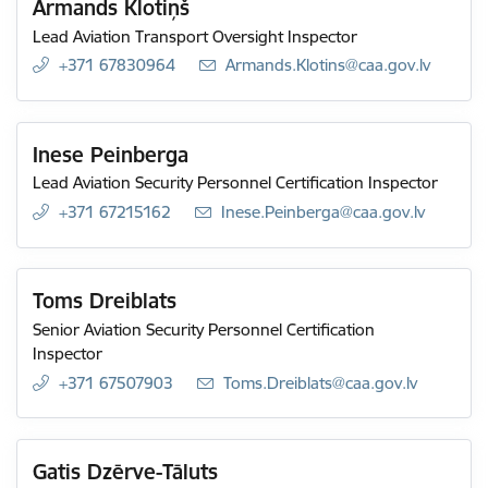
Armands Klotiņš
Lead Aviation Transport Oversight Inspector
+371 67830964
E-mail:
Armands.Klotins@caa.gov.lv
Inese Peinberga
Lead Aviation Security Personnel Certification Inspector
+371 67215162
E-mail:
Inese.Peinberga@caa.gov.lv
Toms Dreiblats
Senior Aviation Security Personnel Certification
Inspector
+371 67507903
E-mail:
Toms.Dreiblats@caa.gov.lv
Gatis Dzērve-Tāluts