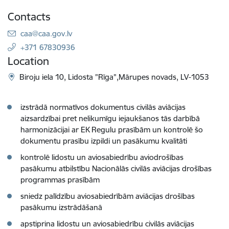
Contacts
E-mail:
caa@caa.gov.lv
+371 67830936
Location
Biroju iela 10, Lidosta "Rīga",Mārupes novads, LV-1053
izstrādā normatīvos dokumentus civilās aviācijas
aizsardzībai pret nelikumīgu iejaukšanos tās darbībā
harmonizācijai ar EK Regulu prasībām un kontrolē šo
dokumentu prasību izpildi un pasākumu kvalitāti
kontrolē lidostu un aviosabiedrību aviodrošības
pasākumu atbilstību Nacionālās civilās aviācijas drošības
programmas prasībām
sniedz palīdzību aviosabiedrībām aviācijas drošības
pasākumu izstrādāšanā
apstiprina lidostu un aviosabiedrību civilās aviācijas