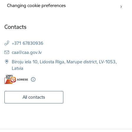
Changing cookie preferences
Contacts
+371 67830936
E-mail:
caa@caa.gov.lv
Biroju iela 10, Lidosta Rīga, Marupe district, LV-1053,
Latvia
All contacts