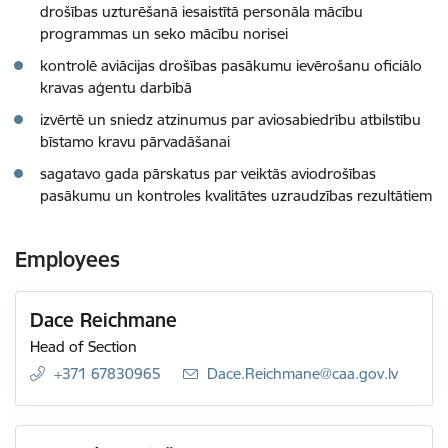
drošības uzturēšanā iesaistītā personāla mācību
programmas un seko mācību norisei
kontrolē aviācijas drošības pasākumu ievērošanu oficiālo
kravas aģentu darbībā
izvērtē un sniedz atzinumus par aviosabiedrību atbilstību
bīstamo kravu pārvadāšanai
sagatavo gada pārskatus par veiktās aviodrošības
pasākumu un kontroles kvalitātes uzraudzības rezultātiem
Employees
Dace Reichmane
Head of Section
+371 67830965
E-mail:
Dace.Reichmane@caa.gov.lv