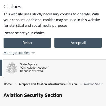
Skip to page content
Cookies
Press
to search
Enter
This website uses strictly necessary cookies to operate. With
your consent, additional cookies may be used in this website
for statistical and social media purposes.
Please select your choice:
Reject
Accept all
Manage cookies
Home
Airspace and Aviation Infrastructure Division
Aviation Security
Aviation Security Section