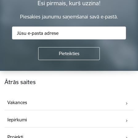
Esi pirmais, kurš uzzina!
Piesakies jaunumu saņemšanai savā e-pastā.
Kājene
Ātrās saites
Vakances
Iepirkumi
Projekti