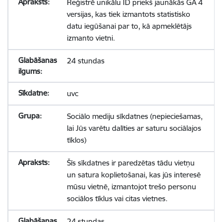
Reģistrē unikālu ID priekš jaunākās GA 4
versijas, kas tiek izmantots statistisko
datu iegūšanai par to, kā apmeklētājs
izmanto vietni.
24 stundas
uvc
Sociālo mediju sīkdatnes (nepieciešamas,
lai Jūs varētu dalīties ar saturu sociālajos
tīklos)
Šīs sīkdatnes ir paredzētas tādu vietņu
un satura koplietošanai, kas jūs interesē
mūsu vietnē, izmantojot trešo personu
sociālos tīklus vai citas vietnes.
24 stundas