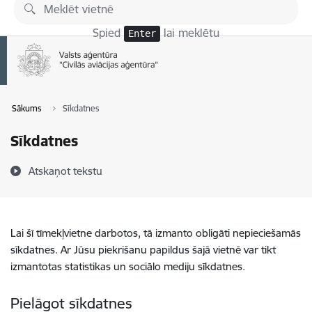
Pāriet uz lapas saturu
Spied
lai meklētu
Enter
Sākums
Sīkdatnes
Sīkdatnes
Atskaņot tekstu
Lai šī tīmekļvietne darbotos, tā izmanto obligāti nepieciešamās
sīkdatnes. Ar Jūsu piekrišanu papildus šajā vietnē var tikt
izmantotas statistikas un sociālo mediju sīkdatnes.
Pielāgot sīkdatnes