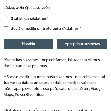
Lūdzu, atzīmējiet savu izvēli:
Statistikas sīkdatnes
*
Sociālo mediju un trešo pušu sīkdatnes
**
Noraidīt
Apstiprināt atzīmētās
*
Statistikas sīkdatnes - nepieciešamas, lai uzlabotu vietnes
darbību un pakalpojumus.
**
Sociālo mediju un trešo pušu sīkdatnes - nepieciešamas, lai
Jūs varētu dalīties ar saturu sociālajos medijos vai skatīt
mājaslapai pievienoto trešo pušu saturu, piemēram, Google
Maps, PowerBI vai citus.
Detalizētāka informācija par izmantotajām