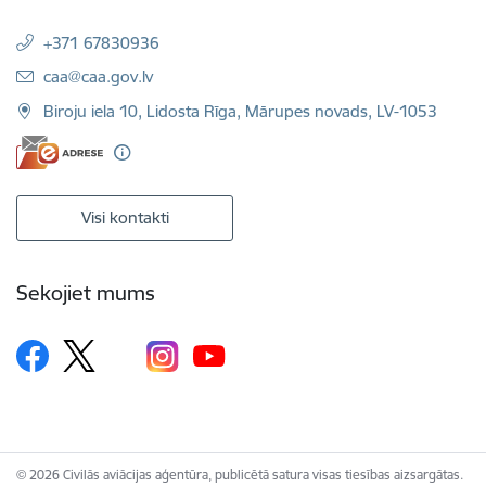
+371 67830936
E-pasts:
caa@caa.gov.lv
Biroju iela 10, Lidosta Rīga, Mārupes novads, LV-1053
Visi kontakti
Sekojiet mums
© 2026 Civilās aviācijas aģentūra, publicētā satura visas tiesības aizsargātas.