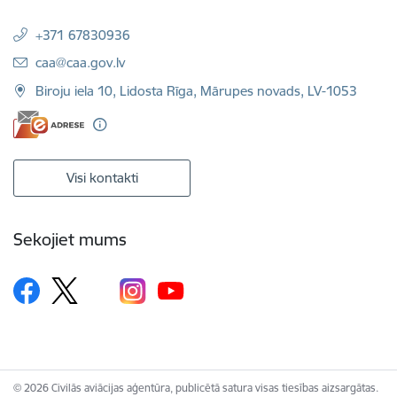
+371 67830936
E-pasts:
caa@caa.gov.lv
Biroju iela 10, Lidosta Rīga, Mārupes novads, LV-1053
Visi kontakti
Sekojiet mums
© 2026 Civilās aviācijas aģentūra, publicētā satura visas tiesības aizsargātas.