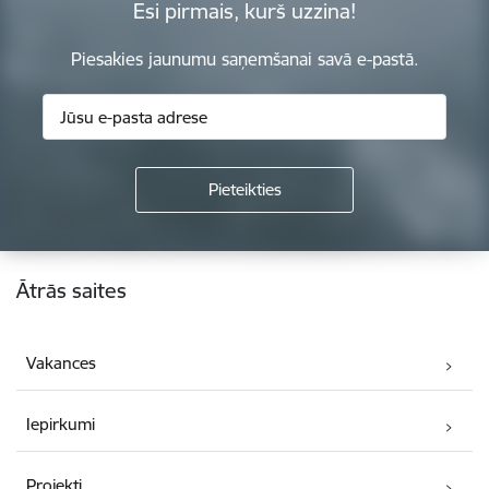
Esi pirmais, kurš uzzina!
Piesakies jaunumu saņemšanai savā e-pastā.
Kājene
Ātrās saites
Vakances
Iepirkumi
Projekti