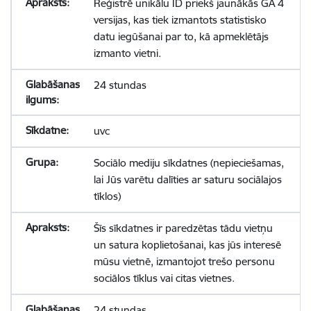
Reģistrē unikālu ID priekš jaunākās GA 4
versijas, kas tiek izmantots statistisko
datu iegūšanai par to, kā apmeklētājs
izmanto vietni.
24 stundas
uvc
Sociālo mediju sīkdatnes (nepieciešamas,
lai Jūs varētu dalīties ar saturu sociālajos
tīklos)
Šīs sīkdatnes ir paredzētas tādu vietņu
un satura koplietošanai, kas jūs interesē
mūsu vietnē, izmantojot trešo personu
sociālos tīklus vai citas vietnes.
24 stundas