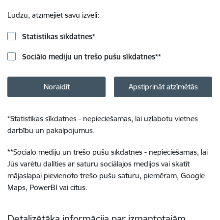
Lūdzu, atzīmējiet savu izvēli:
Statistikas sīkdatnes
*
Sociālo mediju un trešo pušu sīkdatnes
**
Noraidīt
Apstiprināt atzīmētās
*
Statistikas sīkdatnes - nepieciešamas, lai uzlabotu vietnes
darbību un pakalpojumus.
**
Sociālo mediju un trešo pušu sīkdatnes - nepieciešamas, lai
Jūs varētu dalīties ar saturu sociālajos medijos vai skatīt
mājaslapai pievienoto trešo pušu saturu, piemēram, Google
Maps, PowerBI vai citus.
Detalizētāka informācija par izmantotajām