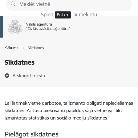
Pāriet uz lapas saturu
Spied
lai meklētu
Enter
Sākums
Sīkdatnes
Sīkdatnes
Atskaņot tekstu
Lai šī tīmekļvietne darbotos, tā izmanto obligāti nepieciešamās
sīkdatnes. Ar Jūsu piekrišanu papildus šajā vietnē var tikt
izmantotas statistikas un sociālo mediju sīkdatnes.
Pielāgot sīkdatnes