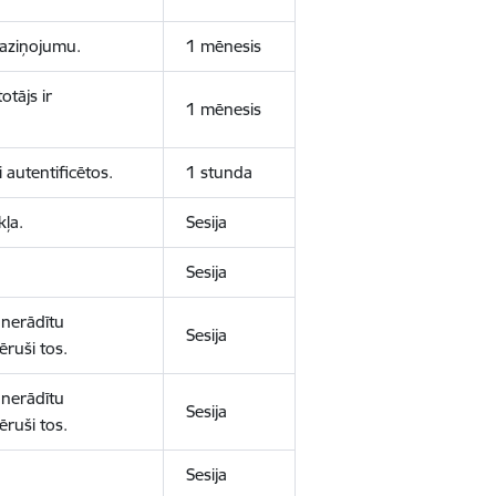
 paziņojumu.
1 mēnesis
otājs ir
1 mēnesis
 autentificētos.
1 stunda
kļa.
Sesija
Sesija
 nerādītu
Sesija
ēruši tos.
 nerādītu
Sesija
ēruši tos.
Sesija