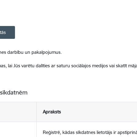
tās
ietnes darbību un pakalpojumus.
, lai Jūs varētu dalīties ar saturu sociālajos medijos vai skatīt mā
 sīkdatnēm
Apraksts
Reģistrē, kādas sīkdatnes lietotājs ir apstiprinā