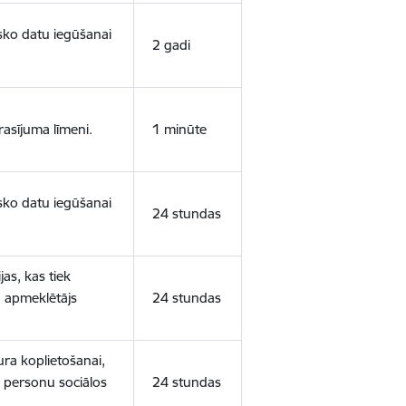
isko datu iegūšanai
2 gadi
rasījuma līmeni.
1 minūte
isko datu iegūšanai
24 stundas
as, kas tiek
ā apmeklētājs
24 stundas
ura koplietošanai,
o personu sociālos
24 stundas