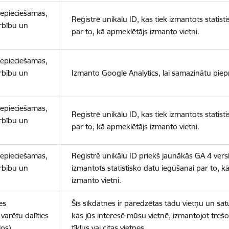
nepieciešamas,
Reģistrē unikālu ID, kas tiek izmantots statist
arbību un
par to, kā apmeklētājs izmanto vietni.
nepieciešamas,
arbību un
Izmanto Google Analytics, lai samazinātu piep
nepieciešamas,
Reģistrē unikālu ID, kas tiek izmantots statist
arbību un
par to, kā apmeklētājs izmanto vietni.
nepieciešamas,
Reģistrē unikālu ID priekš jaunākās GA 4 versij
arbību un
izmantots statistisko datu iegūšanai par to, k
izmanto vietni.
es
Šīs sīkdatnes ir paredzētas tādu vietņu un sat
varētu dalīties
kas jūs interesē mūsu vietnē, izmantojot treš
los)
tīklus vai citas vietnes.