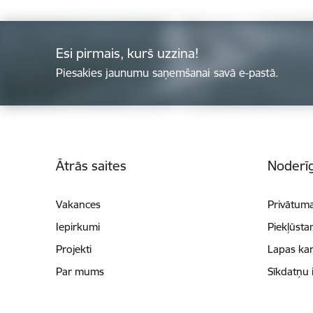
Esi pirmais, kurš uzzina!
Piesakies jaunumu saņemšanai savā e-pastā.
Kājene
Ātrās saites
Noderīg
Vakances
Privātuma
Iepirkumi
Piekļūsta
Projekti
Lapas kar
Par mums
Sīkdatņu 