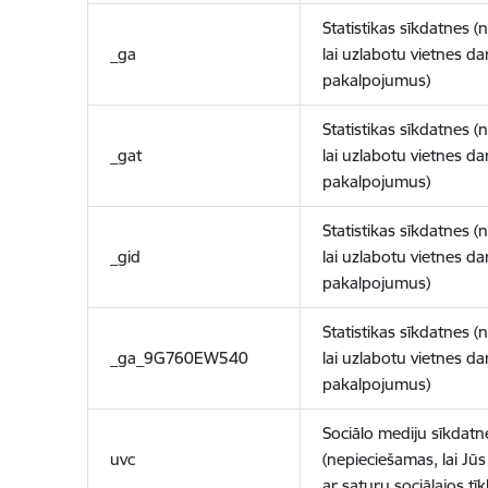
Statistikas sīkdatnes (
_ga
lai uzlabotu vietnes d
pakalpojumus)
Statistikas sīkdatnes (
_gat
lai uzlabotu vietnes d
pakalpojumus)
Statistikas sīkdatnes (
_gid
lai uzlabotu vietnes d
pakalpojumus)
Statistikas sīkdatnes (
_ga_9G760EW540
lai uzlabotu vietnes d
pakalpojumus)
Sociālo mediju sīkdatn
uvc
(nepieciešamas, lai Jūs 
ar saturu sociālajos tīk