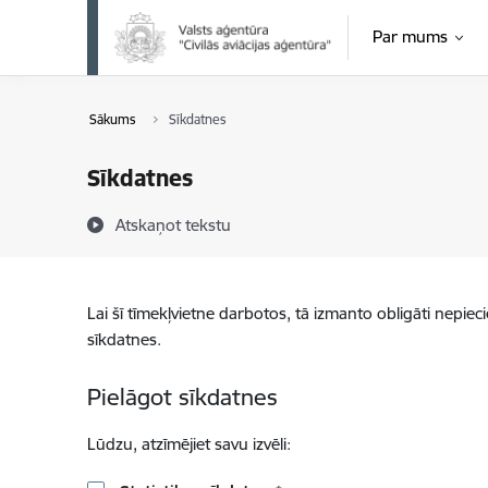
Pāriet uz lapas saturu
Par mums
Sākums
Sīkdatnes
Sīkdatnes
Atskaņot tekstu
Lai šī tīmekļvietne darbotos, tā izmanto obligāti nepiec
sīkdatnes.
Pielāgot sīkdatnes
Lūdzu, atzīmējiet savu izvēli: