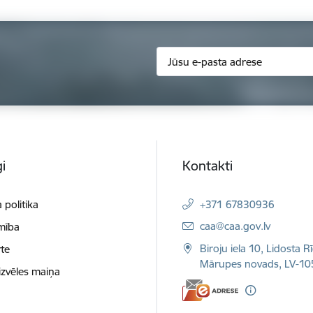
i
Kontakti
 politika
+371 67830936
E-pasts:
caa@caa.gov.lv
mība
Biroju iela 10, Lidosta R
te
Mārupes novads, LV-10
izvēles maiņa