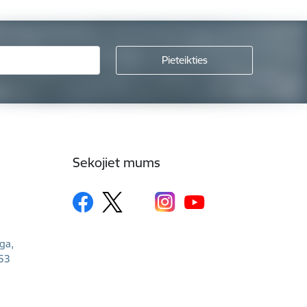
Sekojiet mums
īga,
53