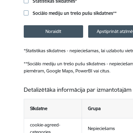
Statistikas sīkdatnes
*
Sociālo mediju un trešo pušu sīkdatnes
**
Noraidīt
Apstiprināt atzīmē
*
Statistikas sīkdatnes - nepieciešamas, lai uzlabotu v
**
Sociālo mediju un trešo pušu sīkdatnes - nepieciešamas
piemēram, Google Maps, PowerBI vai citus.
Detalizētāka informācija par izmantotajām
Sīkdatne
Grupa
cookie-agreed-
Nepieciešams
categories