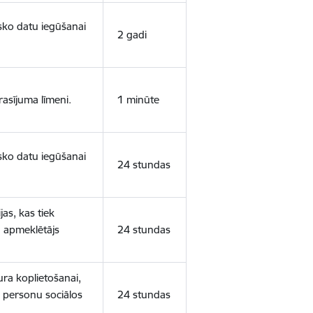
isko datu iegūšanai
2 gadi
rasījuma līmeni.
1 minūte
isko datu iegūšanai
24 stundas
as, kas tiek
ā apmeklētājs
24 stundas
ura koplietošanai,
o personu sociālos
24 stundas