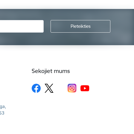
Sekojiet mums
īga,
53