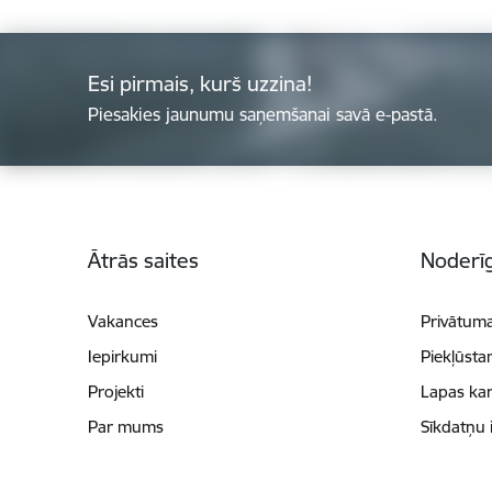
Esi pirmais, kurš uzzina!
Piesakies jaunumu saņemšanai savā e-pastā.
Kājene
Ātrās saites
Noderīg
Vakances
Privātuma
Iepirkumi
Piekļūsta
Projekti
Lapas kar
Par mums
Sīkdatņu 