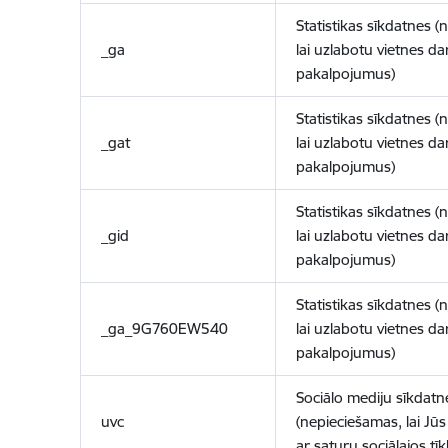
Statistikas sīkdatnes (
_ga
lai uzlabotu vietnes d
pakalpojumus)
Statistikas sīkdatnes (
_gat
lai uzlabotu vietnes d
pakalpojumus)
Statistikas sīkdatnes (
_gid
lai uzlabotu vietnes d
pakalpojumus)
Statistikas sīkdatnes (
_ga_9G760EW540
lai uzlabotu vietnes d
pakalpojumus)
Sociālo mediju sīkdatn
uvc
(nepieciešamas, lai Jūs 
ar saturu sociālajos tīk