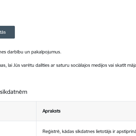
tās
ietnes darbību un pakalpojumus.
, lai Jūs varētu dalīties ar saturu sociālajos medijos vai skatīt mā
 sīkdatnēm
Apraksts
Reģistrē, kādas sīkdatnes lietotājs ir apstiprinā