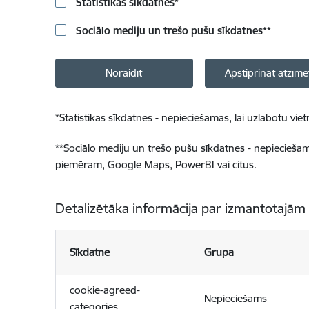
Statistikas sīkdatnes
*
Sociālo mediju un trešo pušu sīkdatnes
**
Noraidīt
Apstiprināt atzīmē
*
Statistikas sīkdatnes - nepieciešamas, lai uzlabotu v
**
Sociālo mediju un trešo pušu sīkdatnes - nepieciešamas
piemēram, Google Maps, PowerBI vai citus.
Detalizētāka informācija par izmantotajām
Sīkdatne
Grupa
cookie-agreed-
Nepieciešams
categories