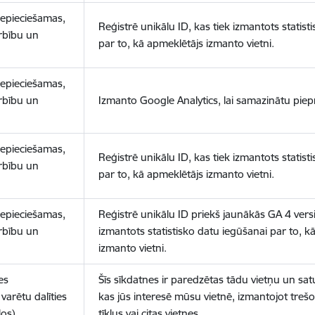
nepieciešamas,
Reģistrē unikālu ID, kas tiek izmantots statist
arbību un
par to, kā apmeklētājs izmanto vietni.
nepieciešamas,
arbību un
Izmanto Google Analytics, lai samazinātu piep
nepieciešamas,
Reģistrē unikālu ID, kas tiek izmantots statist
arbību un
par to, kā apmeklētājs izmanto vietni.
nepieciešamas,
Reģistrē unikālu ID priekš jaunākās GA 4 versij
arbību un
izmantots statistisko datu iegūšanai par to, k
izmanto vietni.
es
Šīs sīkdatnes ir paredzētas tādu vietņu un sat
varētu dalīties
kas jūs interesē mūsu vietnē, izmantojot treš
los)
tīklus vai citas vietnes.