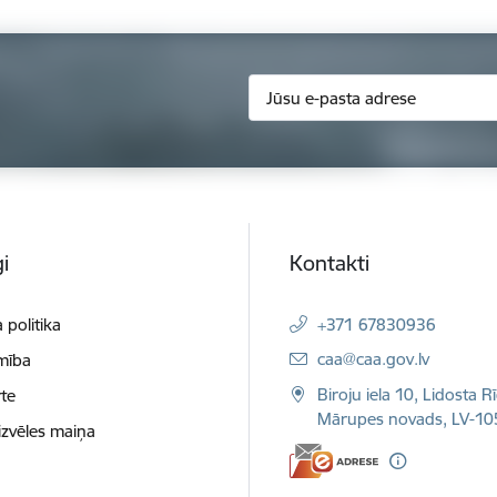
i
Kontakti
 politika
+371 67830936
E-pasts:
caa@caa.gov.lv
mība
Biroju iela 10, Lidosta R
te
Mārupes novads, LV-10
izvēles maiņa