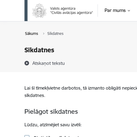
Pāriet uz lapas saturu
Par mums
Sākums
Sīkdatnes
Sīkdatnes
Atskaņot tekstu
Lai šī tīmekļvietne darbotos, tā izmanto obligāti nepiec
sīkdatnes.
Pielāgot sīkdatnes
Lūdzu, atzīmējiet savu izvēli: