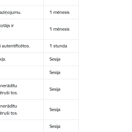
 paziņojumu.
1 mēnesis
otājs ir
1 mēnesis
 autentificētos.
1 stunda
kļa.
Sesija
Sesija
 nerādītu
Sesija
ēruši tos.
 nerādītu
Sesija
ēruši tos.
Sesija