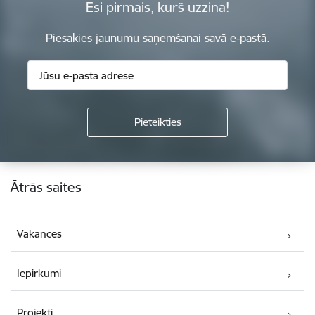
Esi pirmais, kurš uzzina!
Piesakies jaunumu saņemšanai savā e-pastā.
Kājene
Ātrās saites
Vakances
Iepirkumi
Projekti