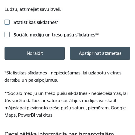
Lūdzu, atzīmējiet savu izvēli:
Statistikas sīkdatnes
*
Sociālo mediju un trešo pušu sīkdatnes
**
Noraidīt
Apstiprināt atzīmētās
*
Statistikas sīkdatnes - nepieciešamas, lai uzlabotu vietnes
darbību un pakalpojumus.
**
Sociālo mediju un trešo pušu sīkdatnes - nepieciešamas, lai
Jūs varētu dalīties ar saturu sociālajos medijos vai skatīt
mājaslapai pievienoto trešo pušu saturu, piemēram, Google
Maps, PowerBI vai citus.
Detalizētāka informācija par izmantotajām