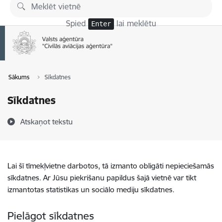
Pāriet uz lapas saturu
Spied
lai meklētu
Enter
Sākums
Sīkdatnes
Sīkdatnes
Atskaņot tekstu
Lai šī tīmekļvietne darbotos, tā izmanto obligāti nepieciešamās
sīkdatnes. Ar Jūsu piekrišanu papildus šajā vietnē var tikt
izmantotas statistikas un sociālo mediju sīkdatnes.
Pielāgot sīkdatnes