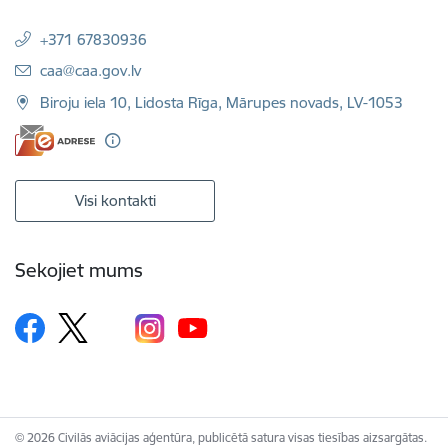
+371 67830936
E-pasts:
caa@caa.gov.lv
Biroju iela 10, Lidosta Rīga, Mārupes novads, LV-1053
Visi kontakti
Sekojiet mums
© 2026 Civilās aviācijas aģentūra, publicētā satura visas tiesības aizsargātas.