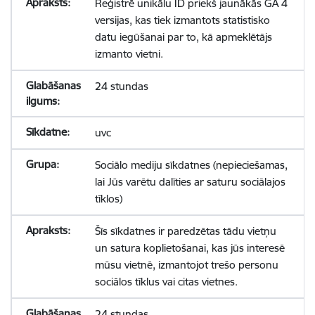
Reģistrē unikālu ID priekš jaunākās GA 4
versijas, kas tiek izmantots statistisko
datu iegūšanai par to, kā apmeklētājs
izmanto vietni.
24 stundas
uvc
Sociālo mediju sīkdatnes (nepieciešamas,
lai Jūs varētu dalīties ar saturu sociālajos
tīklos)
Šīs sīkdatnes ir paredzētas tādu vietņu
un satura koplietošanai, kas jūs interesē
mūsu vietnē, izmantojot trešo personu
sociālos tīklus vai citas vietnes.
24 stundas