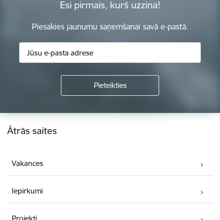
Esi pirmais, kurš uzzina!
Piesakies jaunumu saņemšanai savā e-pastā.
Kājene
Ātrās saites
Vakances
Iepirkumi
Projekti