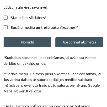
Lūdzu, atzīmējiet savu izvēli:
Statistikas sīkdatnes
*
Sociālo mediju un trešo pušu sīkdatnes
**
Noraidīt
Apstiprināt atzīmētās
*
Statistikas sīkdatnes - nepieciešamas, lai uzlabotu vietnes
darbību un pakalpojumus.
**
Sociālo mediju un trešo pušu sīkdatnes - nepieciešamas, lai
Jūs varētu dalīties ar saturu sociālajos medijos vai skatīt
mājaslapai pievienoto trešo pušu saturu, piemēram, Google
Maps, PowerBI vai citus.
Detalizētāka informācija par izmantotajām