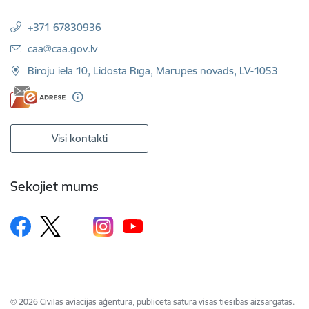
+371 67830936
E-pasts:
caa@caa.gov.lv
Biroju iela 10, Lidosta Rīga, Mārupes novads, LV-1053
Visi kontakti
Sekojiet mums
© 2026 Civilās aviācijas aģentūra, publicētā satura visas tiesības aizsargātas.