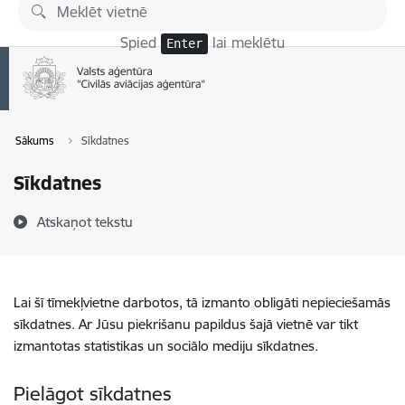
Pāriet uz lapas saturu
Spied
lai meklētu
Enter
Sākums
Sīkdatnes
Sīkdatnes
Atskaņot tekstu
Lai šī tīmekļvietne darbotos, tā izmanto obligāti nepieciešamās
sīkdatnes. Ar Jūsu piekrišanu papildus šajā vietnē var tikt
izmantotas statistikas un sociālo mediju sīkdatnes.
Pielāgot sīkdatnes