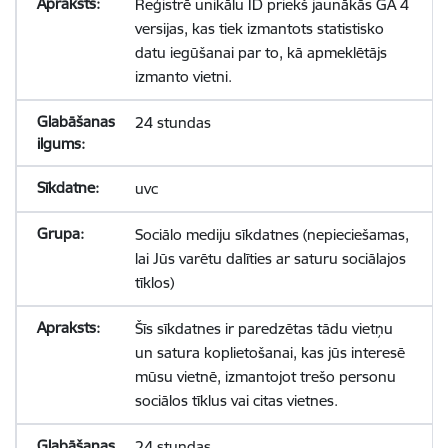
Reģistrē unikālu ID priekš jaunākās GA 4
versijas, kas tiek izmantots statistisko
datu iegūšanai par to, kā apmeklētājs
izmanto vietni.
24 stundas
uvc
Sociālo mediju sīkdatnes (nepieciešamas,
lai Jūs varētu dalīties ar saturu sociālajos
tīklos)
Šīs sīkdatnes ir paredzētas tādu vietņu
un satura koplietošanai, kas jūs interesē
mūsu vietnē, izmantojot trešo personu
sociālos tīklus vai citas vietnes.
24 stundas