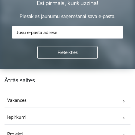
Esi pirmais, kurš uzzina!
Piesakies jaunumu saņemšanai savā e-pastā.
Kājene
Ātrās saites
Vakances
Iepirkumi
Projekti