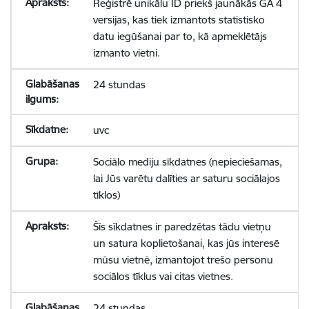
Reģistrē unikālu ID priekš jaunākās GA 4
versijas, kas tiek izmantots statistisko
datu iegūšanai par to, kā apmeklētājs
izmanto vietni.
24 stundas
uvc
Sociālo mediju sīkdatnes (nepieciešamas,
lai Jūs varētu dalīties ar saturu sociālajos
tīklos)
Šīs sīkdatnes ir paredzētas tādu vietņu
un satura koplietošanai, kas jūs interesē
mūsu vietnē, izmantojot trešo personu
sociālos tīklus vai citas vietnes.
24 stundas