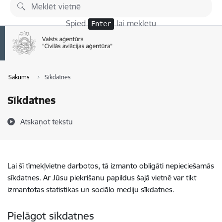
Pāriet uz lapas saturu
Spied
lai meklētu
Enter
Sākums
Sīkdatnes
Sīkdatnes
Atskaņot tekstu
Lai šī tīmekļvietne darbotos, tā izmanto obligāti nepieciešamās
sīkdatnes. Ar Jūsu piekrišanu papildus šajā vietnē var tikt
izmantotas statistikas un sociālo mediju sīkdatnes.
Pielāgot sīkdatnes