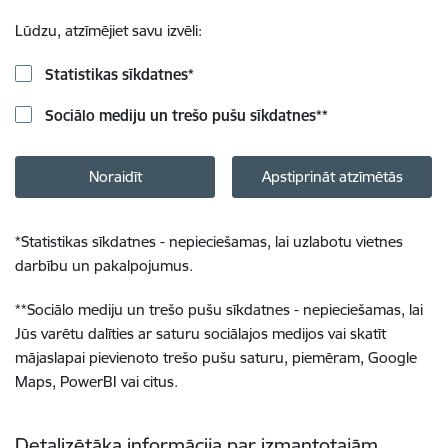
Lūdzu, atzīmējiet savu izvēli:
Statistikas sīkdatnes
*
Sociālo mediju un trešo pušu sīkdatnes
**
Noraidīt
Apstiprināt atzīmētās
*
Statistikas sīkdatnes - nepieciešamas, lai uzlabotu vietnes
darbību un pakalpojumus.
**
Sociālo mediju un trešo pušu sīkdatnes - nepieciešamas, lai
Jūs varētu dalīties ar saturu sociālajos medijos vai skatīt
mājaslapai pievienoto trešo pušu saturu, piemēram, Google
Maps, PowerBI vai citus.
Detalizētāka informācija par izmantotajām