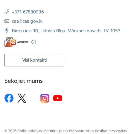
+371 67830936
E-pasts:
caa@caa.gov.lv
Biroju iela 10, Lidosta Rīga, Mārupes novads, LV-1053
Visi kontakti
Sekojiet mums
© 2026 Civilās aviācijas aģentūra, publicētā satura visas tiesības aizsargātas.