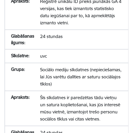
Reģistrē unikālu ID priekš jaunākās GA 4
versijas, kas tiek izmantots statistisko
datu iegūšanai par to, kā apmeklētājs
izmanto vietni.
24 stundas
uvc
Sociālo mediju sīkdatnes (nepieciešamas,
lai Jūs varētu dalīties ar saturu sociālajos
tīklos)
Šīs sīkdatnes ir paredzētas tādu vietņu
un satura koplietošanai, kas jūs interesē
mūsu vietnē, izmantojot trešo personu
sociālos tīklus vai citas vietnes.
24 stundas