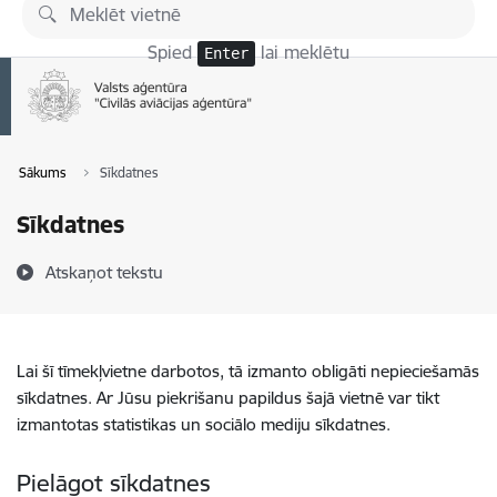
Pāriet uz lapas saturu
Spied
lai meklētu
Enter
Sākums
Sīkdatnes
Sīkdatnes
Atskaņot tekstu
Lai šī tīmekļvietne darbotos, tā izmanto obligāti nepieciešamās
sīkdatnes. Ar Jūsu piekrišanu papildus šajā vietnē var tikt
izmantotas statistikas un sociālo mediju sīkdatnes.
Pielāgot sīkdatnes