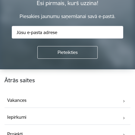
Esi pirmais, kurš uzzina!
Piesakies jaunumu saņemšanai savā e-pastā.
Kājene
Ātrās saites
Vakances
Iepirkumi
Projekti