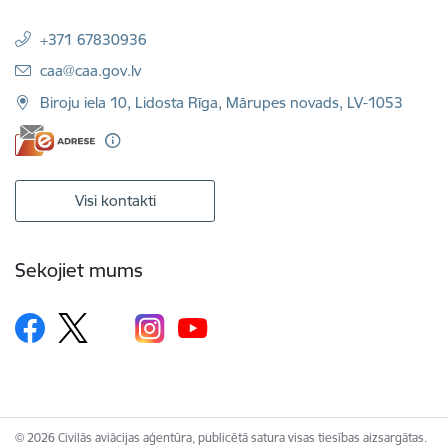
+371 67830936
E-pasts:
caa@caa.gov.lv
Biroju iela 10, Lidosta Rīga, Mārupes novads, LV-1053
Visi kontakti
Sekojiet mums
© 2026 Civilās aviācijas aģentūra, publicētā satura visas tiesības aizsargātas.