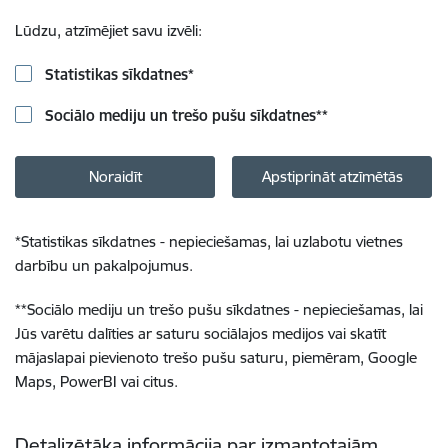
Lūdzu, atzīmējiet savu izvēli:
Statistikas sīkdatnes
*
Sociālo mediju un trešo pušu sīkdatnes
**
Noraidīt
Apstiprināt atzīmētās
*
Statistikas sīkdatnes - nepieciešamas, lai uzlabotu vietnes
darbību un pakalpojumus.
**
Sociālo mediju un trešo pušu sīkdatnes - nepieciešamas, lai
Jūs varētu dalīties ar saturu sociālajos medijos vai skatīt
mājaslapai pievienoto trešo pušu saturu, piemēram, Google
Maps, PowerBI vai citus.
Detalizētāka informācija par izmantotajām