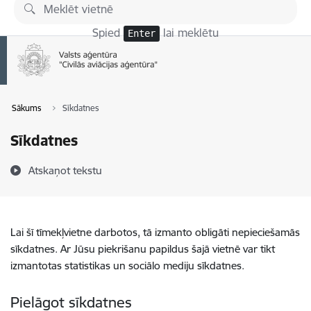
Pāriet uz lapas saturu
Spied
lai meklētu
Enter
Sākums
Sīkdatnes
Sīkdatnes
Atskaņot tekstu
Lai šī tīmekļvietne darbotos, tā izmanto obligāti nepieciešamās
sīkdatnes. Ar Jūsu piekrišanu papildus šajā vietnē var tikt
izmantotas statistikas un sociālo mediju sīkdatnes.
Pielāgot sīkdatnes