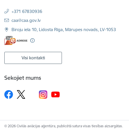
+371 67830936
E-pasts:
caa@caa.gov.lv
Biroju iela 10, Lidosta Rīga, Mārupes novads, LV-1053
Visi kontakti
Sekojiet mums
© 2026 Civilās aviācijas aģentūra, publicētā satura visas tiesības aizsargātas.