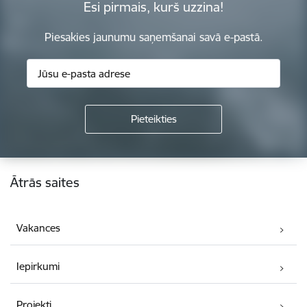
Esi pirmais, kurš uzzina!
Piesakies jaunumu saņemšanai savā e-pastā.
Kājene
Ātrās saites
Vakances
Iepirkumi
Projekti