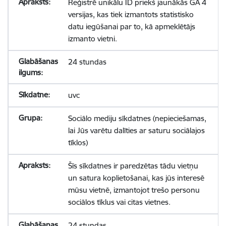
Reģistrē unikālu ID priekš jaunākās GA 4
versijas, kas tiek izmantots statistisko
datu iegūšanai par to, kā apmeklētājs
izmanto vietni.
24 stundas
uvc
Sociālo mediju sīkdatnes (nepieciešamas,
lai Jūs varētu dalīties ar saturu sociālajos
tīklos)
Šīs sīkdatnes ir paredzētas tādu vietņu
un satura koplietošanai, kas jūs interesē
mūsu vietnē, izmantojot trešo personu
sociālos tīklus vai citas vietnes.
24 stundas