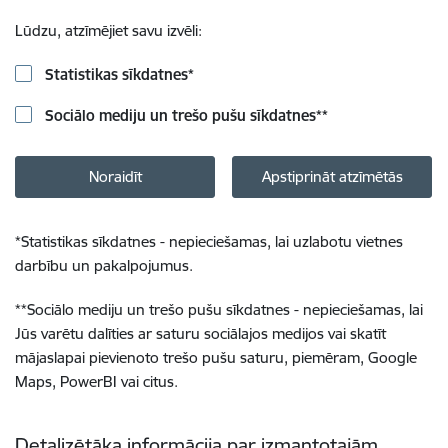
Lūdzu, atzīmējiet savu izvēli:
Statistikas sīkdatnes
*
Sociālo mediju un trešo pušu sīkdatnes
**
Noraidīt
Apstiprināt atzīmētās
*
Statistikas sīkdatnes - nepieciešamas, lai uzlabotu vietnes
darbību un pakalpojumus.
**
Sociālo mediju un trešo pušu sīkdatnes - nepieciešamas, lai
Jūs varētu dalīties ar saturu sociālajos medijos vai skatīt
mājaslapai pievienoto trešo pušu saturu, piemēram, Google
Maps, PowerBI vai citus.
Detalizētāka informācija par izmantotajām