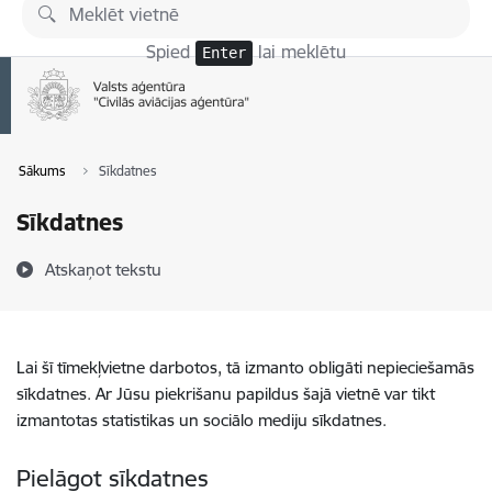
Pāriet uz lapas saturu
Spied
lai meklētu
Enter
Sākums
Sīkdatnes
Sīkdatnes
Atskaņot tekstu
Lai šī tīmekļvietne darbotos, tā izmanto obligāti nepieciešamās
sīkdatnes. Ar Jūsu piekrišanu papildus šajā vietnē var tikt
izmantotas statistikas un sociālo mediju sīkdatnes.
Pielāgot sīkdatnes