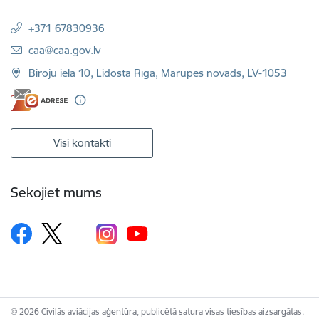
+371 67830936
E-pasts:
caa@caa.gov.lv
Biroju iela 10, Lidosta Rīga, Mārupes novads, LV-1053
Visi kontakti
Sekojiet mums
© 2026 Civilās aviācijas aģentūra, publicētā satura visas tiesības aizsargātas.