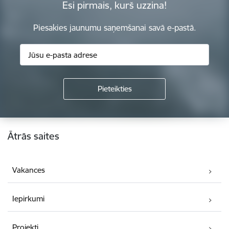
Esi pirmais, kurš uzzina!
Piesakies jaunumu saņemšanai savā e-pastā.
Kājene
Ātrās saites
Vakances
Iepirkumi
Projekti