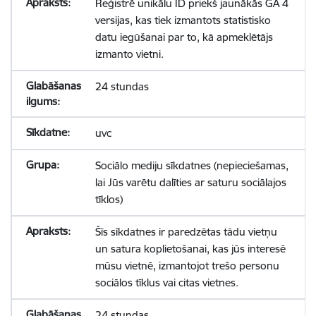
Reģistrē unikālu ID priekš jaunākās GA 4
versijas, kas tiek izmantots statistisko
datu iegūšanai par to, kā apmeklētājs
izmanto vietni.
24 stundas
uvc
Sociālo mediju sīkdatnes (nepieciešamas,
lai Jūs varētu dalīties ar saturu sociālajos
tīklos)
Šīs sīkdatnes ir paredzētas tādu vietņu
un satura koplietošanai, kas jūs interesē
mūsu vietnē, izmantojot trešo personu
sociālos tīklus vai citas vietnes.
24 stundas