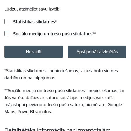
Lūdzu, atzīmējiet savu izvēli:
Statistikas sīkdatnes
*
Sociālo mediju un trešo pušu sīkdatnes
**
Noraidīt
Apstiprināt atzīmētās
*
Statistikas sīkdatnes - nepieciešamas, lai uzlabotu vietnes
darbību un pakalpojumus.
**
Sociālo mediju un trešo pušu sīkdatnes - nepieciešamas, lai
Jūs varētu dalīties ar saturu sociālajos medijos vai skatīt
mājaslapai pievienoto trešo pušu saturu, piemēram, Google
Maps, PowerBI vai citus.
Detalizētāka informācija par izmantotajām