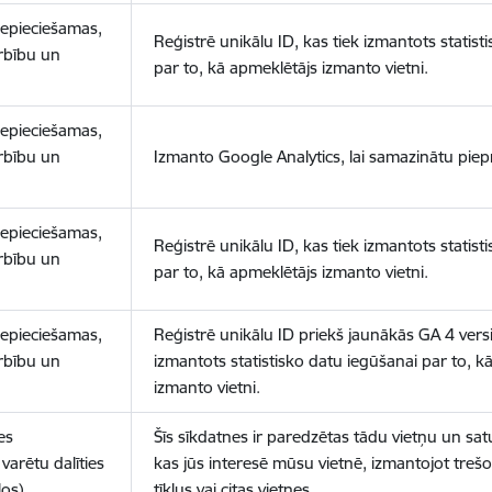
nepieciešamas,
Reģistrē unikālu ID, kas tiek izmantots statist
arbību un
par to, kā apmeklētājs izmanto vietni.
nepieciešamas,
arbību un
Izmanto Google Analytics, lai samazinātu piep
nepieciešamas,
Reģistrē unikālu ID, kas tiek izmantots statist
arbību un
par to, kā apmeklētājs izmanto vietni.
nepieciešamas,
Reģistrē unikālu ID priekš jaunākās GA 4 versij
arbību un
izmantots statistisko datu iegūšanai par to, k
izmanto vietni.
es
Šīs sīkdatnes ir paredzētas tādu vietņu un sat
varētu dalīties
kas jūs interesē mūsu vietnē, izmantojot treš
los)
tīklus vai citas vietnes.