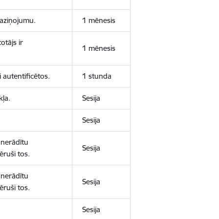
 paziņojumu.
1 mēnesis
otājs ir
1 mēnesis
 autentificētos.
1 stunda
kļa.
Sesija
Sesija
 nerādītu
Sesija
ēruši tos.
 nerādītu
Sesija
ēruši tos.
Sesija