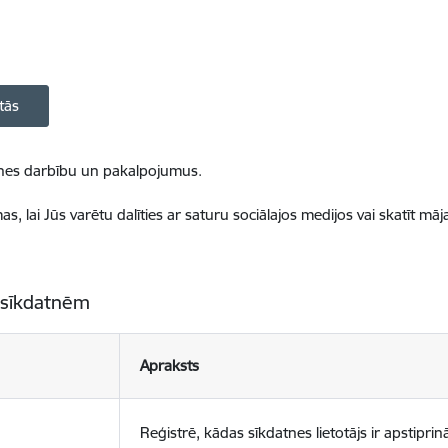
tās
ietnes darbību un pakalpojumus.
, lai Jūs varētu dalīties ar saturu sociālajos medijos vai skatīt mā
 sīkdatnēm
Apraksts
Reģistrē, kādas sīkdatnes lietotājs ir apstiprinā