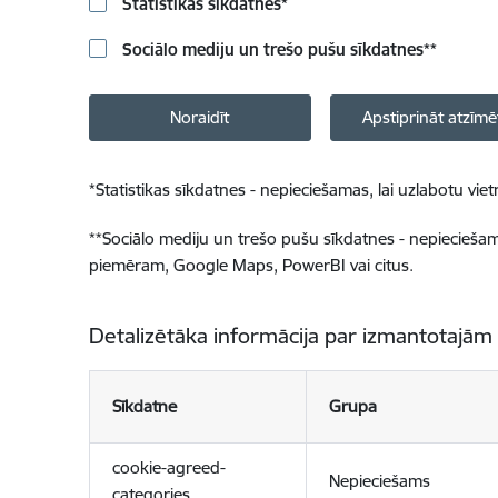
Statistikas sīkdatnes
*
Sociālo mediju un trešo pušu sīkdatnes
**
Noraidīt
Apstiprināt atzīmē
*
Statistikas sīkdatnes - nepieciešamas, lai uzlabotu v
**
Sociālo mediju un trešo pušu sīkdatnes - nepieciešamas
piemēram, Google Maps, PowerBI vai citus.
Detalizētāka informācija par izmantotajām
Sīkdatne
Grupa
cookie-agreed-
Nepieciešams
categories