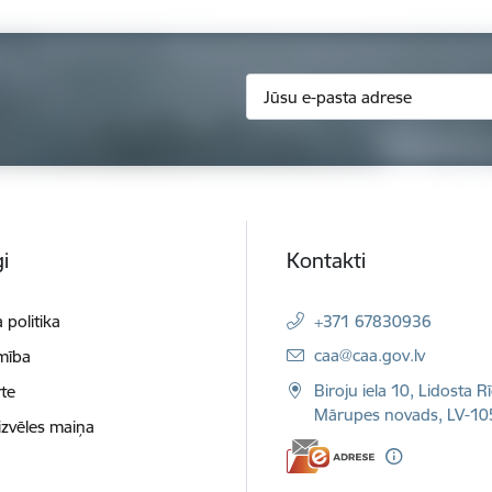
i
Kontakti
 politika
+371 67830936
E-pasts:
caa@caa.gov.lv
mība
Biroju iela 10, Lidosta R
te
Mārupes novads, LV-10
izvēles maiņa