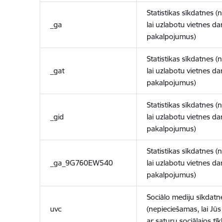
Statistikas sīkdatnes (
_ga
lai uzlabotu vietnes d
pakalpojumus)
Statistikas sīkdatnes (
_gat
lai uzlabotu vietnes d
pakalpojumus)
Statistikas sīkdatnes (
_gid
lai uzlabotu vietnes d
pakalpojumus)
Statistikas sīkdatnes (
_ga_9G760EW540
lai uzlabotu vietnes d
pakalpojumus)
Sociālo mediju sīkdatn
uvc
(nepieciešamas, lai Jūs 
ar saturu sociālajos tīk