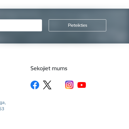
Sekojiet mums
īga,
53