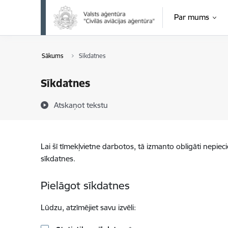
Pāriet uz lapas saturu
Par mums
Sākums
Sīkdatnes
Sīkdatnes
Atskaņot tekstu
Lai šī tīmekļvietne darbotos, tā izmanto obligāti nepiec
sīkdatnes.
Pielāgot sīkdatnes
Lūdzu, atzīmējiet savu izvēli: