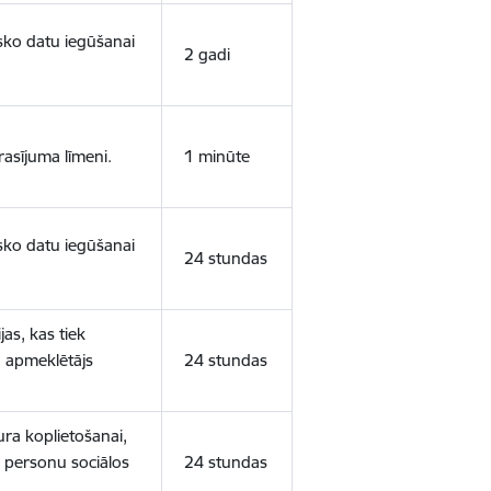
isko datu iegūšanai
2 gadi
rasījuma līmeni.
1 minūte
isko datu iegūšanai
24 stundas
as, kas tiek
ā apmeklētājs
24 stundas
ura koplietošanai,
o personu sociālos
24 stundas