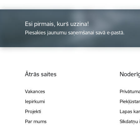
Esi pirmais, kurš uzzina!
Piesakies jaunumu saņemšanai savā e-pastā.
Kājene
Ātrās saites
Noderīg
Vakances
Privātuma
Iepirkumi
Piekļūsta
Projekti
Lapas kar
Par mums
Sīkdatņu 