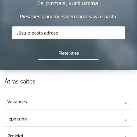
Esi pirmais, kurš uzzina!
Piesakies jaunumu saņemšanai savā e-pastā.
Kājene
Ātrās saites
Vakances
Iepirkumi
Projekti