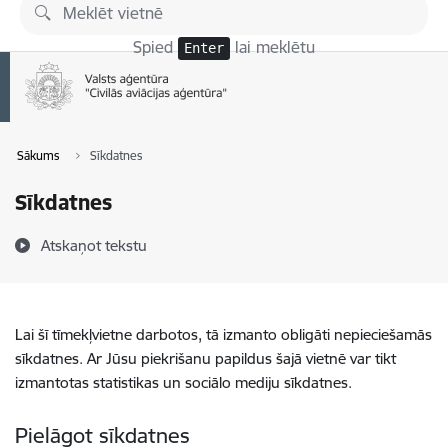
Pāriet uz lapas saturu
Spied
lai meklētu
Enter
Sākums
Sīkdatnes
Sīkdatnes
Atskaņot tekstu
Lai šī tīmekļvietne darbotos, tā izmanto obligāti nepieciešamās
sīkdatnes. Ar Jūsu piekrišanu papildus šajā vietnē var tikt
izmantotas statistikas un sociālo mediju sīkdatnes.
Pielāgot sīkdatnes