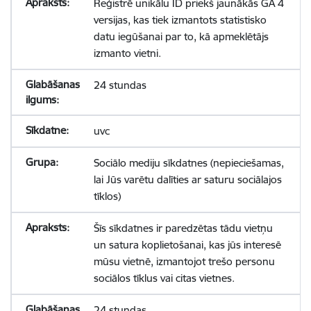
Reģistrē unikālu ID priekš jaunākās GA 4
versijas, kas tiek izmantots statistisko
datu iegūšanai par to, kā apmeklētājs
izmanto vietni.
24 stundas
uvc
Sociālo mediju sīkdatnes (nepieciešamas,
lai Jūs varētu dalīties ar saturu sociālajos
tīklos)
Šīs sīkdatnes ir paredzētas tādu vietņu
un satura koplietošanai, kas jūs interesē
mūsu vietnē, izmantojot trešo personu
sociālos tīklus vai citas vietnes.
24 stundas