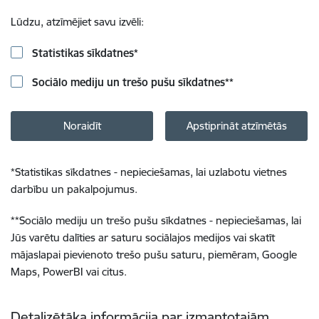
Lūdzu, atzīmējiet savu izvēli:
Statistikas sīkdatnes
*
Sociālo mediju un trešo pušu sīkdatnes
**
Noraidīt
Apstiprināt atzīmētās
*
Statistikas sīkdatnes - nepieciešamas, lai uzlabotu vietnes
darbību un pakalpojumus.
**
Sociālo mediju un trešo pušu sīkdatnes - nepieciešamas, lai
Jūs varētu dalīties ar saturu sociālajos medijos vai skatīt
mājaslapai pievienoto trešo pušu saturu, piemēram, Google
Maps, PowerBI vai citus.
Detalizētāka informācija par izmantotajām