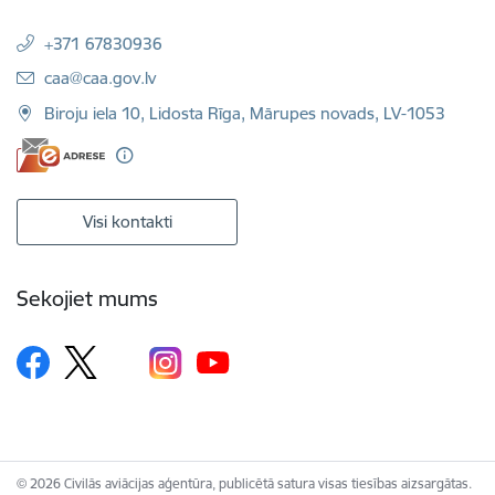
+371 67830936
E-pasts:
caa@caa.gov.lv
Biroju iela 10, Lidosta Rīga, Mārupes novads, LV-1053
Visi kontakti
Sekojiet mums
© 2026 Civilās aviācijas aģentūra, publicētā satura visas tiesības aizsargātas.