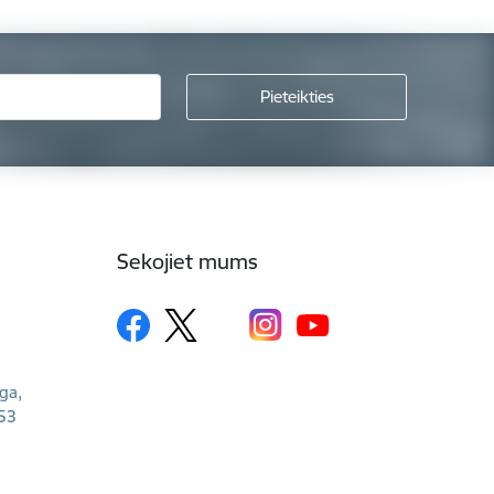
Sekojiet mums
īga,
53