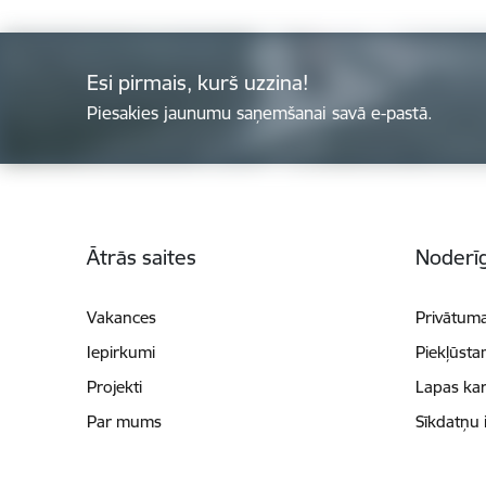
Esi pirmais, kurš uzzina!
Piesakies jaunumu saņemšanai savā e-pastā.
Kājene
Ātrās saites
Noderīg
Vakances
Privātuma
Iepirkumi
Piekļūsta
Projekti
Lapas kar
Par mums
Sīkdatņu 