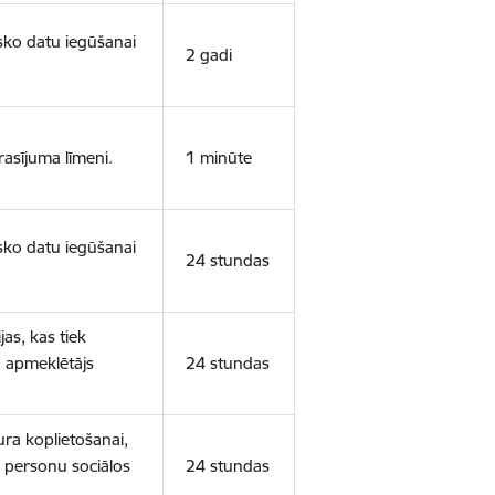
isko datu iegūšanai
2 gadi
rasījuma līmeni.
1 minūte
isko datu iegūšanai
24 stundas
as, kas tiek
ā apmeklētājs
24 stundas
ura koplietošanai,
o personu sociālos
24 stundas