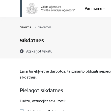
Pāriet uz lapas saturu
Par mums
Sākums
Sīkdatnes
Sīkdatnes
Atskaņot tekstu
Lai šī tīmekļvietne darbotos, tā izmanto obligāti nepiec
sīkdatnes.
Pielāgot sīkdatnes
Lūdzu, atzīmējiet savu izvēli: