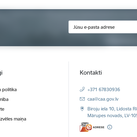
i
Kontakti
 politika
+371 67830936
E-pasts:
caa@caa.gov.lv
mība
Biroju iela 10, Lidosta R
te
Mārupes novads, LV-10
izvēles maiņa