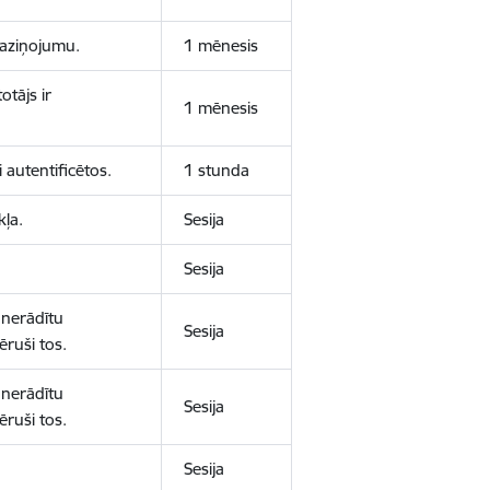
 paziņojumu.
1 mēnesis
otājs ir
1 mēnesis
 autentificētos.
1 stunda
kļa.
Sesija
Sesija
 nerādītu
Sesija
ēruši tos.
 nerādītu
Sesija
ēruši tos.
Sesija