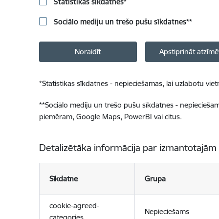
Statistikas sīkdatnes
*
Sociālo mediju un trešo pušu sīkdatnes
**
Noraidīt
Apstiprināt atzīmē
*
Statistikas sīkdatnes - nepieciešamas, lai uzlabotu v
**
Sociālo mediju un trešo pušu sīkdatnes - nepieciešamas
piemēram, Google Maps, PowerBI vai citus.
Detalizētāka informācija par izmantotajām
Sīkdatne
Grupa
cookie-agreed-
Nepieciešams
categories