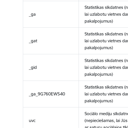
Statistikas sīkdatnes (
_ga
lai uzlabotu vietnes d
pakalpojumus)
Statistikas sīkdatnes (
_gat
lai uzlabotu vietnes d
pakalpojumus)
Statistikas sīkdatnes (
_gid
lai uzlabotu vietnes d
pakalpojumus)
Statistikas sīkdatnes (
_ga_9G760EW540
lai uzlabotu vietnes d
pakalpojumus)
Sociālo mediju sīkdatn
uvc
(nepieciešamas, lai Jūs 
ar saturu sociālajos tīk