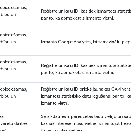
nepieciešamas,
Reģistrē unikālu ID, kas tiek izmantots statist
arbību un
par to, kā apmeklētājs izmanto vietni.
nepieciešamas,
arbību un
Izmanto Google Analytics, lai samazinātu piep
nepieciešamas,
Reģistrē unikālu ID, kas tiek izmantots statist
arbību un
par to, kā apmeklētājs izmanto vietni.
nepieciešamas,
Reģistrē unikālu ID priekš jaunākās GA 4 versij
arbību un
izmantots statistisko datu iegūšanai par to, k
izmanto vietni.
es
Šīs sīkdatnes ir paredzētas tādu vietņu un sat
varētu dalīties
kas jūs interesē mūsu vietnē, izmantojot treš
los)
tīklus vai citas vietnes.