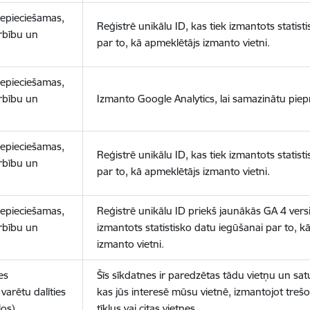
nepieciešamas,
Reģistrē unikālu ID, kas tiek izmantots statist
arbību un
par to, kā apmeklētājs izmanto vietni.
nepieciešamas,
arbību un
Izmanto Google Analytics, lai samazinātu piep
nepieciešamas,
Reģistrē unikālu ID, kas tiek izmantots statist
arbību un
par to, kā apmeklētājs izmanto vietni.
nepieciešamas,
Reģistrē unikālu ID priekš jaunākās GA 4 versij
arbību un
izmantots statistisko datu iegūšanai par to, k
izmanto vietni.
es
Šīs sīkdatnes ir paredzētas tādu vietņu un sat
varētu dalīties
kas jūs interesē mūsu vietnē, izmantojot treš
los)
tīklus vai citas vietnes.