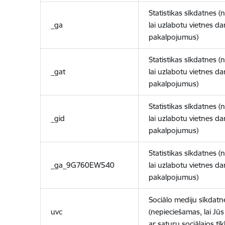
Statistikas sīkdatnes (
_ga
lai uzlabotu vietnes d
pakalpojumus)
Statistikas sīkdatnes (
_gat
lai uzlabotu vietnes d
pakalpojumus)
Statistikas sīkdatnes (
_gid
lai uzlabotu vietnes d
pakalpojumus)
Statistikas sīkdatnes (
_ga_9G760EW540
lai uzlabotu vietnes d
pakalpojumus)
Sociālo mediju sīkdatn
uvc
(nepieciešamas, lai Jūs 
ar saturu sociālajos tīk