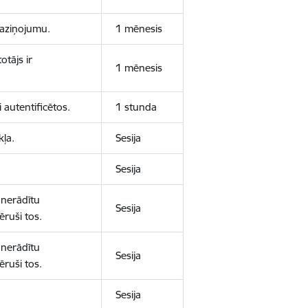
 paziņojumu.
1 mēnesis
otājs ir
1 mēnesis
 autentificētos.
1 stunda
kļa.
Sesija
Sesija
 nerādītu
Sesija
ēruši tos.
 nerādītu
Sesija
ēruši tos.
Sesija