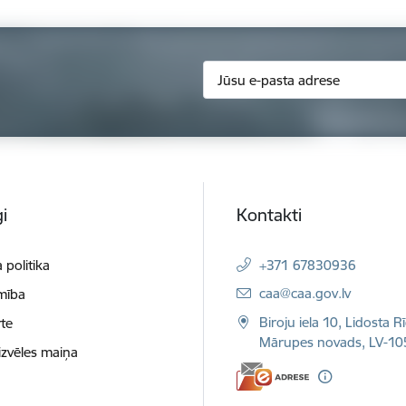
i
Kontakti
 politika
+371 67830936
E-pasts:
caa@caa.gov.lv
mība
Biroju iela 10, Lidosta R
te
Mārupes novads, LV-10
izvēles maiņa