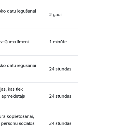
isko datu iegūšanai
2 gadi
rasījuma līmeni.
1 minūte
isko datu iegūšanai
24 stundas
as, kas tiek
ā apmeklētājs
24 stundas
ura koplietošanai,
o personu sociālos
24 stundas