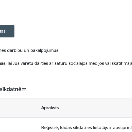
tās
ietnes darbību un pakalpojumus.
, lai Jūs varētu dalīties ar saturu sociālajos medijos vai skatīt mā
 sīkdatnēm
Apraksts
Reģistrē, kādas sīkdatnes lietotājs ir apstiprinā