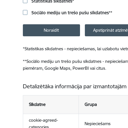
Statistikas sīkdatnes
*
Sociālo mediju un trešo pušu sīkdatnes
**
Noraidīt
Apstiprināt atzīmē
*
Statistikas sīkdatnes - nepieciešamas, lai uzlabotu v
**
Sociālo mediju un trešo pušu sīkdatnes - nepieciešamas
piemēram, Google Maps, PowerBI vai citus.
Detalizētāka informācija par izmantotajām
Sīkdatne
Grupa
cookie-agreed-
Nepieciešams
categories