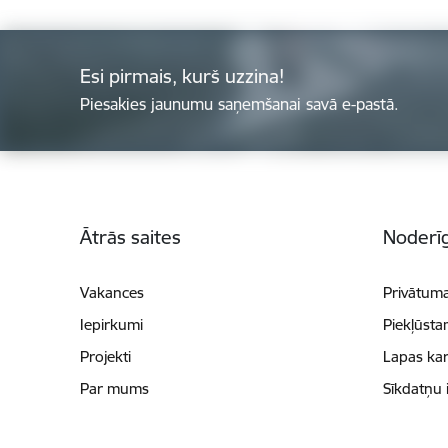
Esi pirmais, kurš uzzina!
Piesakies jaunumu saņemšanai savā e-pastā.
Kājene
Ātrās saites
Noderīg
Vakances
Privātuma
Iepirkumi
Piekļūsta
Projekti
Lapas kar
Par mums
Sīkdatņu 