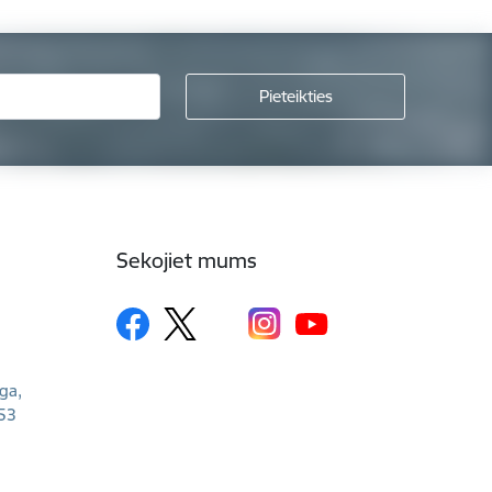
Sekojiet mums
īga,
53