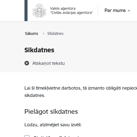
Pāriet uz lapas saturu
Par mums
Sākums
Sīkdatnes
Sīkdatnes
Atskaņot tekstu
Lai šī tīmekļvietne darbotos, tā izmanto obligāti nepiec
sīkdatnes.
Pielāgot sīkdatnes
Lūdzu, atzīmējiet savu izvēli: