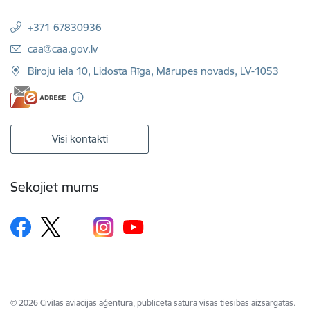
+371 67830936
E-pasts:
caa@caa.gov.lv
Biroju iela 10, Lidosta Rīga, Mārupes novads, LV-1053
Visi kontakti
Sekojiet mums
© 2026 Civilās aviācijas aģentūra, publicētā satura visas tiesības aizsargātas.