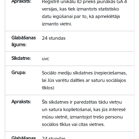
Reģistrē unikālu ID priekš jaunākās GA 4
versijas, kas tiek izmantots statistisko
datu iegūšanai par to, kā apmeklētājs
izmanto vietni.
24 stundas
uvc
Sociālo mediju sīkdatnes (nepieciešamas,
lai Jūs varētu dalīties ar saturu sociālajos
tīklos)
Šīs sīkdatnes ir paredzētas tādu vietņu
un satura koplietošanai, kas jūs interesē
mūsu vietnē, izmantojot trešo personu
sociālos tīklus vai citas vietnes.
24 stundas