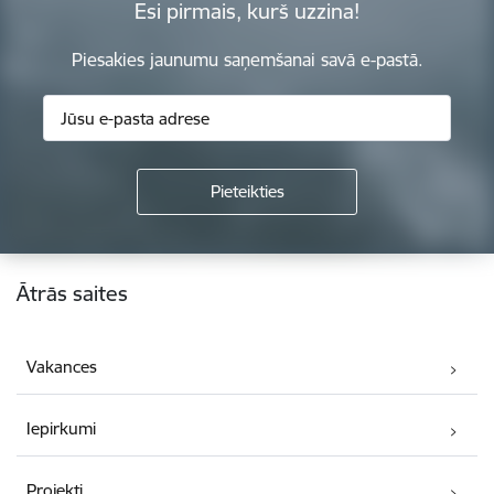
Esi pirmais, kurš uzzina!
Piesakies jaunumu saņemšanai savā e-pastā.
Kājene
Ātrās saites
Vakances
Iepirkumi
Projekti