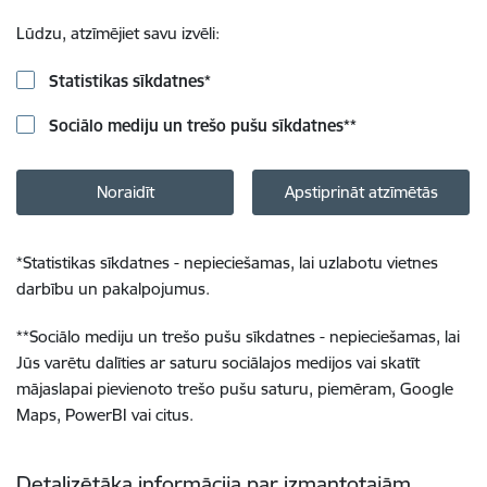
Lūdzu, atzīmējiet savu izvēli:
Statistikas sīkdatnes
*
Sociālo mediju un trešo pušu sīkdatnes
**
Noraidīt
Apstiprināt atzīmētās
*
Statistikas sīkdatnes - nepieciešamas, lai uzlabotu vietnes
darbību un pakalpojumus.
**
Sociālo mediju un trešo pušu sīkdatnes - nepieciešamas, lai
Jūs varētu dalīties ar saturu sociālajos medijos vai skatīt
mājaslapai pievienoto trešo pušu saturu, piemēram, Google
Maps, PowerBI vai citus.
Detalizētāka informācija par izmantotajām