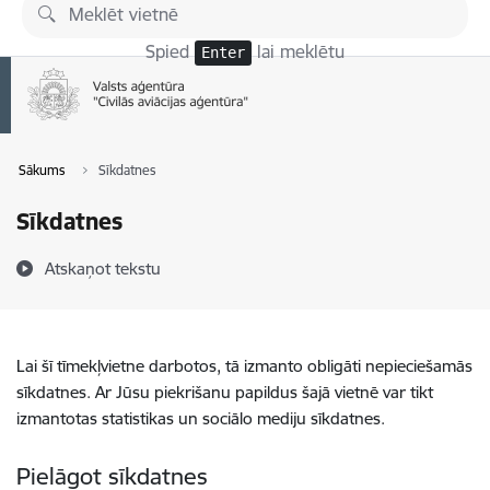
Pāriet uz lapas saturu
Spied
lai meklētu
Enter
Sākums
Sīkdatnes
Sīkdatnes
Atskaņot tekstu
Lai šī tīmekļvietne darbotos, tā izmanto obligāti nepieciešamās
sīkdatnes. Ar Jūsu piekrišanu papildus šajā vietnē var tikt
izmantotas statistikas un sociālo mediju sīkdatnes.
Pielāgot sīkdatnes