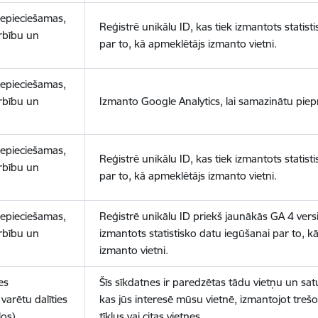
nepieciešamas,
Reģistrē unikālu ID, kas tiek izmantots statist
arbību un
par to, kā apmeklētājs izmanto vietni.
nepieciešamas,
arbību un
Izmanto Google Analytics, lai samazinātu piep
nepieciešamas,
Reģistrē unikālu ID, kas tiek izmantots statist
arbību un
par to, kā apmeklētājs izmanto vietni.
nepieciešamas,
Reģistrē unikālu ID priekš jaunākās GA 4 versij
arbību un
izmantots statistisko datu iegūšanai par to, k
izmanto vietni.
es
Šīs sīkdatnes ir paredzētas tādu vietņu un sat
varētu dalīties
kas jūs interesē mūsu vietnē, izmantojot treš
los)
tīklus vai citas vietnes.