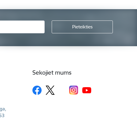
Sekojiet mums
īga,
53