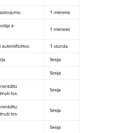
 paziņojumu.
1 mēnesis
otājs ir
1 mēnesis
 autentificētos.
1 stunda
kļa.
Sesija
Sesija
 nerādītu
Sesija
ēruši tos.
 nerādītu
Sesija
ēruši tos.
Sesija