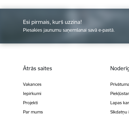
Esi pirmais, kurš uzzina!
Piesakies jaunumu saņemšanai savā e-pastā.
Kājene
Ātrās saites
Noderīg
Vakances
Privātuma
Iepirkumi
Piekļūsta
Projekti
Lapas kar
Par mums
Sīkdatņu 