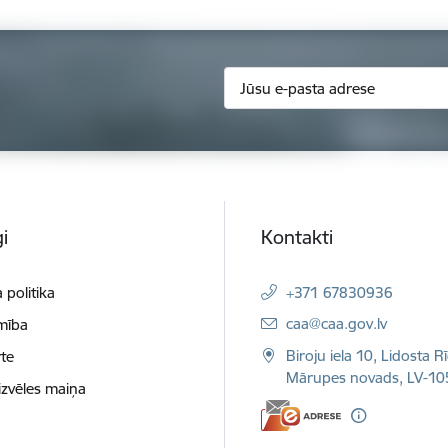
i
Kontakti
 politika
+371 67830936
E-pasts:
caa@caa.gov.lv
mība
Biroju iela 10, Lidosta R
te
Mārupes novads, LV-10
izvēles maiņa