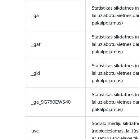
Statistikas sīkdatnes (
_ga
lai uzlabotu vietnes d
pakalpojumus)
Statistikas sīkdatnes (
_gat
lai uzlabotu vietnes d
pakalpojumus)
Statistikas sīkdatnes (
_gid
lai uzlabotu vietnes d
pakalpojumus)
Statistikas sīkdatnes (
_ga_9G760EW540
lai uzlabotu vietnes d
pakalpojumus)
Sociālo mediju sīkdatn
uvc
(nepieciešamas, lai Jūs 
ar saturu sociālajos tīk