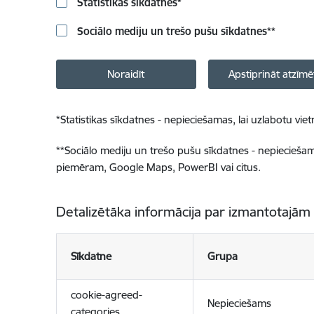
Statistikas sīkdatnes
*
Sociālo mediju un trešo pušu sīkdatnes
**
Noraidīt
Apstiprināt atzīmē
*
Statistikas sīkdatnes - nepieciešamas, lai uzlabotu v
**
Sociālo mediju un trešo pušu sīkdatnes - nepieciešamas
piemēram, Google Maps, PowerBI vai citus.
Detalizētāka informācija par izmantotajām
Sīkdatne
Grupa
cookie-agreed-
Nepieciešams
categories