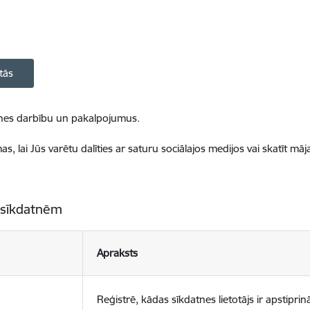
tās
ietnes darbību un pakalpojumus.
, lai Jūs varētu dalīties ar saturu sociālajos medijos vai skatīt mā
 sīkdatnēm
Apraksts
Reģistrē, kādas sīkdatnes lietotājs ir apstiprinā