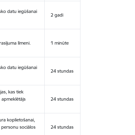
isko datu iegūšanai
2 gadi
rasījuma līmeni.
1 minūte
isko datu iegūšanai
24 stundas
as, kas tiek
ā apmeklētājs
24 stundas
ura koplietošanai,
o personu sociālos
24 stundas