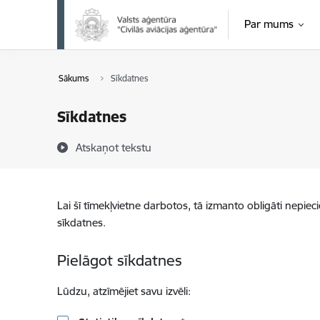
Pāriet uz lapas saturu
Par mums
Sākums
Sīkdatnes
Sīkdatnes
Atskaņot tekstu
Lai šī tīmekļvietne darbotos, tā izmanto obligāti nepiec
sīkdatnes.
Pielāgot sīkdatnes
Lūdzu, atzīmējiet savu izvēli: