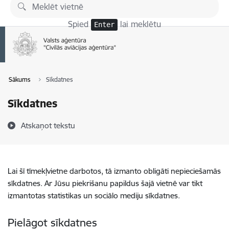
Pāriet uz lapas saturu
Spied
lai meklētu
Enter
Sākums
Sīkdatnes
Sīkdatnes
Atskaņot tekstu
Lai šī tīmekļvietne darbotos, tā izmanto obligāti nepieciešamās
sīkdatnes. Ar Jūsu piekrišanu papildus šajā vietnē var tikt
izmantotas statistikas un sociālo mediju sīkdatnes.
Pielāgot sīkdatnes