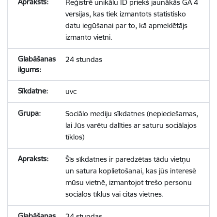
Reģistrē unikālu ID priekš jaunākās GA 4
versijas, kas tiek izmantots statistisko
datu iegūšanai par to, kā apmeklētājs
izmanto vietni.
24 stundas
uvc
Sociālo mediju sīkdatnes (nepieciešamas,
lai Jūs varētu dalīties ar saturu sociālajos
tīklos)
Šīs sīkdatnes ir paredzētas tādu vietņu
un satura koplietošanai, kas jūs interesē
mūsu vietnē, izmantojot trešo personu
sociālos tīklus vai citas vietnes.
24 stundas