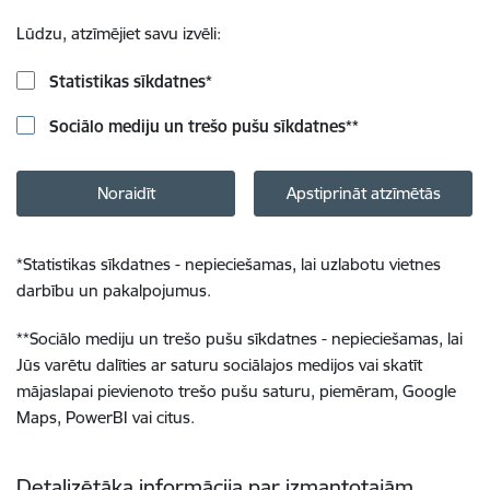
Lūdzu, atzīmējiet savu izvēli:
Statistikas sīkdatnes
*
Sociālo mediju un trešo pušu sīkdatnes
**
Noraidīt
Apstiprināt atzīmētās
*
Statistikas sīkdatnes - nepieciešamas, lai uzlabotu vietnes
darbību un pakalpojumus.
**
Sociālo mediju un trešo pušu sīkdatnes - nepieciešamas, lai
Jūs varētu dalīties ar saturu sociālajos medijos vai skatīt
mājaslapai pievienoto trešo pušu saturu, piemēram, Google
Maps, PowerBI vai citus.
Detalizētāka informācija par izmantotajām