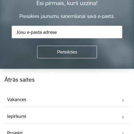
Esi pirmais, kurš uzzina!
Piesakies jaunumu saņemšanai savā e-pastā.
Kājene
Ātrās saites
Vakances
Iepirkumi
Projekti