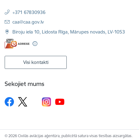
+371 67830936
E-pasts:
caa@caa.gov.lv
Biroju iela 10, Lidosta Rīga, Mārupes novads, LV-1053
Visi kontakti
Sekojiet mums
© 2026 Civilās aviācijas aģentūra, publicētā satura visas tiesības aizsargātas.