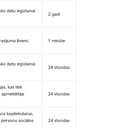
isko datu iegūšanai
2 gadi
rasījuma līmeni.
1 minūte
isko datu iegūšanai
24 stundas
as, kas tiek
ā apmeklētājs
24 stundas
ura koplietošanai,
o personu sociālos
24 stundas