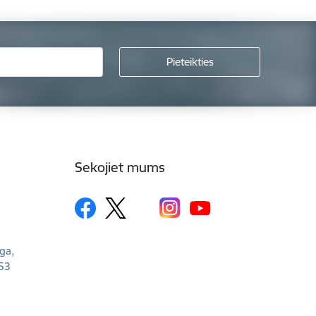
Sekojiet mums
īga,
53