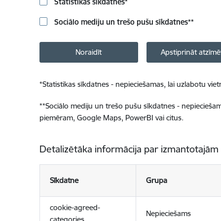
Statistikas sīkdatnes
*
Sociālo mediju un trešo pušu sīkdatnes
**
Noraidīt
Apstiprināt atzīmē
*
Statistikas sīkdatnes - nepieciešamas, lai uzlabotu v
**
Sociālo mediju un trešo pušu sīkdatnes - nepieciešamas
piemēram, Google Maps, PowerBI vai citus.
Detalizētāka informācija par izmantotajām
Sīkdatne
Grupa
cookie-agreed-
Nepieciešams
categories