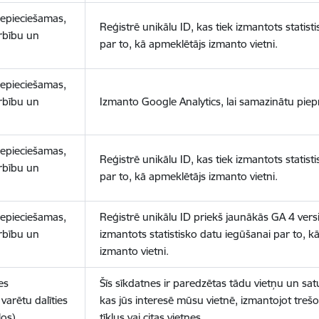
nepieciešamas,
Reģistrē unikālu ID, kas tiek izmantots statist
arbību un
par to, kā apmeklētājs izmanto vietni.
nepieciešamas,
arbību un
Izmanto Google Analytics, lai samazinātu piep
nepieciešamas,
Reģistrē unikālu ID, kas tiek izmantots statist
arbību un
par to, kā apmeklētājs izmanto vietni.
nepieciešamas,
Reģistrē unikālu ID priekš jaunākās GA 4 versij
arbību un
izmantots statistisko datu iegūšanai par to, k
izmanto vietni.
es
Šīs sīkdatnes ir paredzētas tādu vietņu un sat
varētu dalīties
kas jūs interesē mūsu vietnē, izmantojot treš
los)
tīklus vai citas vietnes.