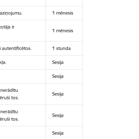
 paziņojumu.
1 mēnesis
otājs ir
1 mēnesis
 autentificētos.
1 stunda
kļa.
Sesija
Sesija
 nerādītu
Sesija
ēruši tos.
 nerādītu
Sesija
ēruši tos.
Sesija