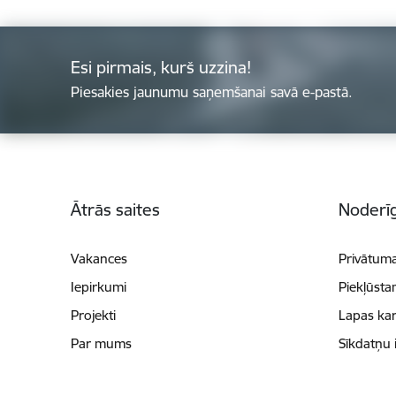
Esi pirmais, kurš uzzina!
Piesakies jaunumu saņemšanai savā e-pastā.
Kājene
Ātrās saites
Noderīg
Vakances
Privātuma
Iepirkumi
Piekļūsta
Projekti
Lapas kar
Par mums
Sīkdatņu 