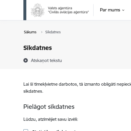
Pāriet uz lapas saturu
Par mums
Sākums
Sīkdatnes
Sīkdatnes
Atskaņot tekstu
Lai šī tīmekļvietne darbotos, tā izmanto obligāti nepiec
sīkdatnes.
Pielāgot sīkdatnes
Lūdzu, atzīmējiet savu izvēli: