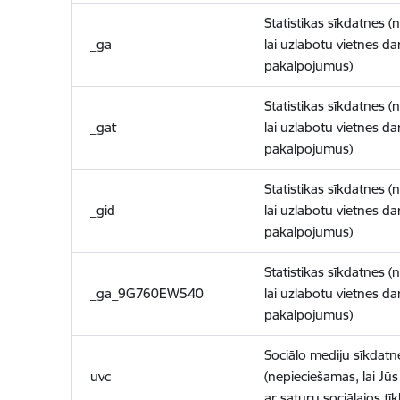
Statistikas sīkdatnes (
_ga
lai uzlabotu vietnes d
pakalpojumus)
Statistikas sīkdatnes (
_gat
lai uzlabotu vietnes d
pakalpojumus)
Statistikas sīkdatnes (
_gid
lai uzlabotu vietnes d
pakalpojumus)
Statistikas sīkdatnes (
_ga_9G760EW540
lai uzlabotu vietnes d
pakalpojumus)
Sociālo mediju sīkdatn
uvc
(nepieciešamas, lai Jūs 
ar saturu sociālajos tīk