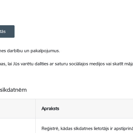
tās
ietnes darbību un pakalpojumus.
, lai Jūs varētu dalīties ar saturu sociālajos medijos vai skatīt mā
 sīkdatnēm
Apraksts
Reģistrē, kādas sīkdatnes lietotājs ir apstiprinā