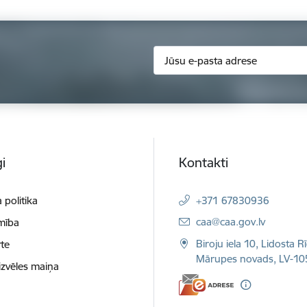
i
Kontakti
 politika
+371 67830936
E-pasts:
caa@caa.gov.lv
mība
Biroju iela 10, Lidosta R
te
Mārupes novads, LV-10
izvēles maiņa