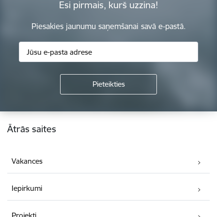
Esi pirmais, kurš uzzina!
Piesakies jaunumu saņemšanai savā e-pastā.
Kājene
Ātrās saites
Vakances
Iepirkumi
Projekti