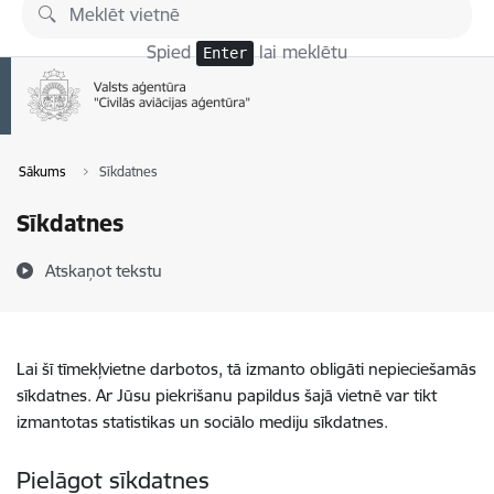
Pāriet uz lapas saturu
Spied
lai meklētu
Enter
Sākums
Sīkdatnes
Sīkdatnes
Atskaņot tekstu
Lai šī tīmekļvietne darbotos, tā izmanto obligāti nepieciešamās
sīkdatnes. Ar Jūsu piekrišanu papildus šajā vietnē var tikt
izmantotas statistikas un sociālo mediju sīkdatnes.
Pielāgot sīkdatnes