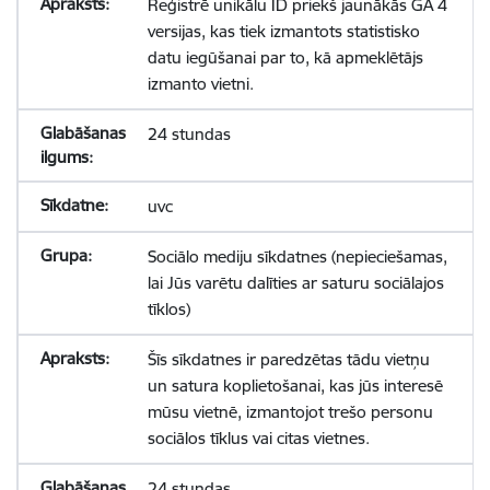
Reģistrē unikālu ID priekš jaunākās GA 4
versijas, kas tiek izmantots statistisko
datu iegūšanai par to, kā apmeklētājs
izmanto vietni.
24 stundas
uvc
Sociālo mediju sīkdatnes (nepieciešamas,
lai Jūs varētu dalīties ar saturu sociālajos
tīklos)
Šīs sīkdatnes ir paredzētas tādu vietņu
un satura koplietošanai, kas jūs interesē
mūsu vietnē, izmantojot trešo personu
sociālos tīklus vai citas vietnes.
24 stundas