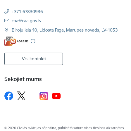
+371 67830936
E-pasts:
caa@caa.gov.lv
Biroju iela 10, Lidosta Rīga, Mārupes novads, LV-1053
Visi kontakti
Sekojiet mums
© 2026 Civilās aviācijas aģentūra, publicētā satura visas tiesības aizsargātas.