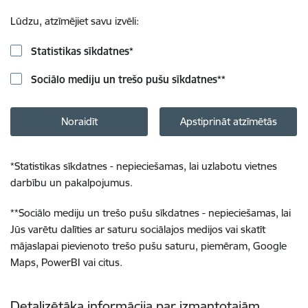
Lūdzu, atzīmējiet savu izvēli:
Statistikas sīkdatnes
*
Sociālo mediju un trešo pušu sīkdatnes
**
Noraidīt
Apstiprināt atzīmētās
*
Statistikas sīkdatnes - nepieciešamas, lai uzlabotu vietnes
darbību un pakalpojumus.
**
Sociālo mediju un trešo pušu sīkdatnes - nepieciešamas, lai
Jūs varētu dalīties ar saturu sociālajos medijos vai skatīt
mājaslapai pievienoto trešo pušu saturu, piemēram, Google
Maps, PowerBI vai citus.
Detalizētāka informācija par izmantotajām