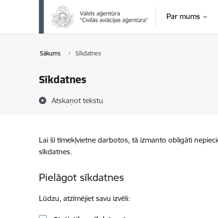
Pāriet uz lapas saturu
Par mums
Sākums
Sīkdatnes
Sīkdatnes
Atskaņot tekstu
Lai šī tīmekļvietne darbotos, tā izmanto obligāti nepiec
sīkdatnes.
Pielāgot sīkdatnes
Lūdzu, atzīmējiet savu izvēli: