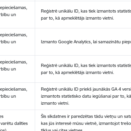
nepieciešamas,
Reģistrē unikālu ID, kas tiek izmantots statist
arbību un
par to, kā apmeklētājs izmanto vietni.
nepieciešamas,
arbību un
Izmanto Google Analytics, lai samazinātu piep
nepieciešamas,
Reģistrē unikālu ID, kas tiek izmantots statist
arbību un
par to, kā apmeklētājs izmanto vietni.
nepieciešamas,
Reģistrē unikālu ID priekš jaunākās GA 4 versij
arbību un
izmantots statistisko datu iegūšanai par to, k
izmanto vietni.
es
Šīs sīkdatnes ir paredzētas tādu vietņu un sat
varētu dalīties
kas jūs interesē mūsu vietnē, izmantojot treš
los)
tīklus vai citas vietnes.