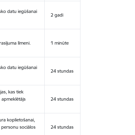
isko datu iegūšanai
2 gadi
rasījuma līmeni.
1 minūte
isko datu iegūšanai
24 stundas
as, kas tiek
ā apmeklētājs
24 stundas
ura koplietošanai,
o personu sociālos
24 stundas