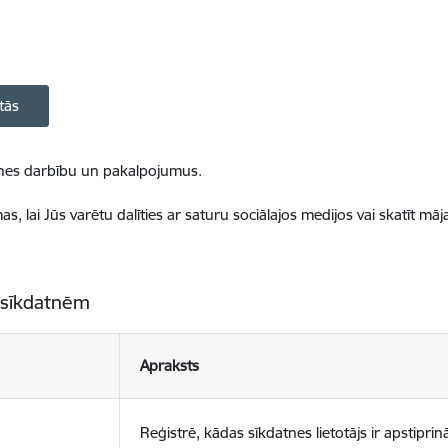
tās
ietnes darbību un pakalpojumus.
, lai Jūs varētu dalīties ar saturu sociālajos medijos vai skatīt mā
 sīkdatnēm
Apraksts
Reģistrē, kādas sīkdatnes lietotājs ir apstiprinā