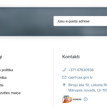
i
Kontakti
 politika
+371 67830936
E-pasts:
caa@caa.gov.lv
mība
Biroju iela 10, Lidosta R
te
Mārupes novads, LV-10
izvēles maiņa