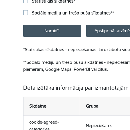
Statistikas sīkdatnes
*
Sociālo mediju un trešo pušu sīkdatnes
**
Noraidīt
Apstiprināt atzīmē
*
Statistikas sīkdatnes - nepieciešamas, lai uzlabotu v
**
Sociālo mediju un trešo pušu sīkdatnes - nepieciešamas
piemēram, Google Maps, PowerBI vai citus.
Detalizētāka informācija par izmantotajām
Sīkdatne
Grupa
cookie-agreed-
Nepieciešams
categories