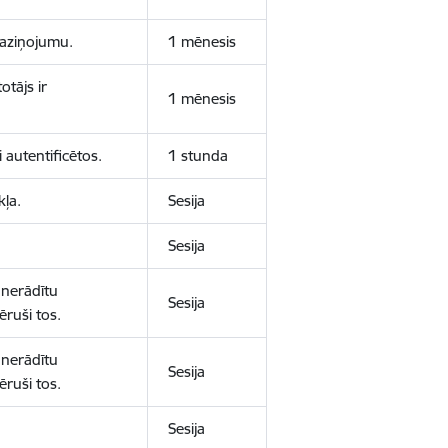
 paziņojumu.
1 mēnesis
otājs ir
1 mēnesis
 autentificētos.
1 stunda
kļa.
Sesija
Sesija
 nerādītu
Sesija
ēruši tos.
 nerādītu
Sesija
ēruši tos.
Sesija