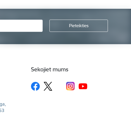
Sekojiet mums
īga,
53