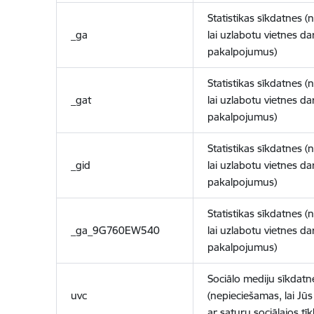
Statistikas sīkdatnes (
_ga
lai uzlabotu vietnes d
pakalpojumus)
Statistikas sīkdatnes (
_gat
lai uzlabotu vietnes d
pakalpojumus)
Statistikas sīkdatnes (
_gid
lai uzlabotu vietnes d
pakalpojumus)
Statistikas sīkdatnes (
_ga_9G760EW540
lai uzlabotu vietnes d
pakalpojumus)
Sociālo mediju sīkdatn
uvc
(nepieciešamas, lai Jūs 
ar saturu sociālajos tīk