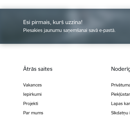
Esi pirmais, kurš uzzina!
Piesakies jaunumu saņemšanai savā e-pastā.
Kājene
Ātrās saites
Noderīg
Vakances
Privātuma
Iepirkumi
Piekļūsta
Projekti
Lapas kar
Par mums
Sīkdatņu 