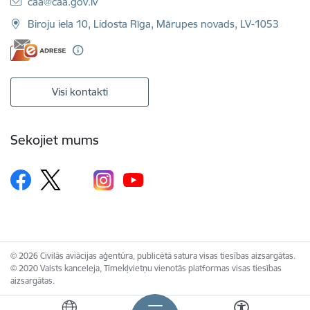
E-pasts:
caa@caa.gov.lv
Biroju iela 10, Lidosta Rīga, Mārupes novads, LV-1053
Visi kontakti
Sekojiet mums
© 2026 Civilās aviācijas aģentūra, publicētā satura visas tiesības aizsargātas.
© 2020 Valsts kanceleja, Tīmekļvietņu vienotās platformas visas tiesības
aizsargātas.