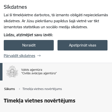
Pāriet uz lapas saturu
Sīkdatnes
Spied
lai meklētu
Enter
Lai šī tīmekļvietne darbotos, tā izmanto obligāti nepieciešamās
sīkdatnes. Ar Jūsu piekrišanu papildus šajā vietnē var tikt
izmantotas statistikas un sociālo mediju sīkdatnes.
Lūdzu, atzīmējiet savu izvēli:
Noraidīt
Apstiprināt visas
Pārvaldīt sīkdatnes
Sākums
Tīmekļa vietnes novērtējums
Tīmekļa vietnes novērtējums