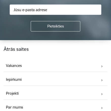
Kājene
Ātrās saites
Vakances
Iepirkumi
Projekti
Par mums