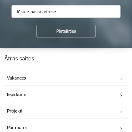
Kājene
Ātrās saites
Vakances
Iepirkumi
Projekti
Par mums