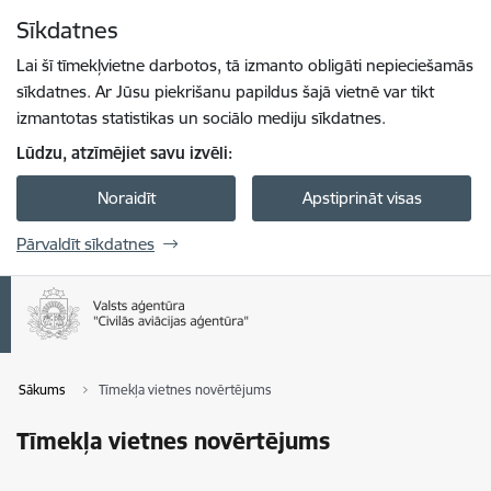
Pāriet uz lapas saturu
Sīkdatnes
Spied
lai meklētu
Enter
Lai šī tīmekļvietne darbotos, tā izmanto obligāti nepieciešamās
sīkdatnes. Ar Jūsu piekrišanu papildus šajā vietnē var tikt
izmantotas statistikas un sociālo mediju sīkdatnes.
Lūdzu, atzīmējiet savu izvēli:
Noraidīt
Apstiprināt visas
Pārvaldīt sīkdatnes
Sākums
Tīmekļa vietnes novērtējums
Tīmekļa vietnes novērtējums