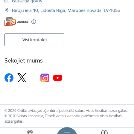
E-pasts:
caa@caa.gov.lv
Biroju iela 10, Lidosta Rīga, Mārupes novads, LV-1053
Visi kontakti
Sekojiet mums
© 2026 Civilās aviācijas aģentūra, publicētā satura visas tiesības aizsargātas.
© 2020 Valsts kanceleja, Tīmekļvietņu vienotās platformas visas tiesības
aizsargātas.