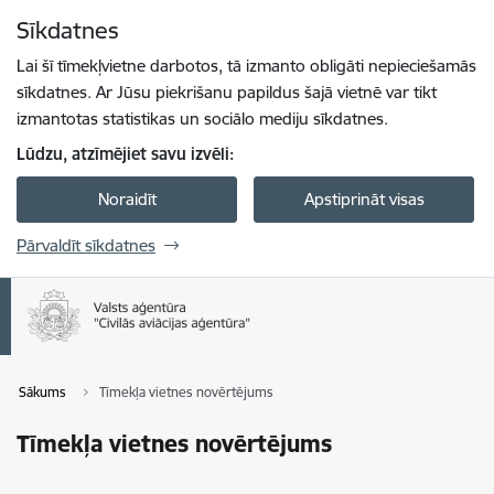
Pāriet uz lapas saturu
Sīkdatnes
Spied
lai meklētu
Enter
Lai šī tīmekļvietne darbotos, tā izmanto obligāti nepieciešamās
sīkdatnes. Ar Jūsu piekrišanu papildus šajā vietnē var tikt
izmantotas statistikas un sociālo mediju sīkdatnes.
Lūdzu, atzīmējiet savu izvēli:
Noraidīt
Apstiprināt visas
Pārvaldīt sīkdatnes
Sākums
Tīmekļa vietnes novērtējums
Tīmekļa vietnes novērtējums