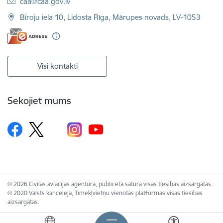
E-pasts:
caa@caa.gov.lv
Biroju iela 10, Lidosta Rīga, Mārupes novads, LV-1053
Visi kontakti
Sekojiet mums
© 2026 Civilās aviācijas aģentūra, publicētā satura visas tiesības aizsargātas.
© 2020 Valsts kanceleja, Tīmekļvietņu vienotās platformas visas tiesības
aizsargātas.