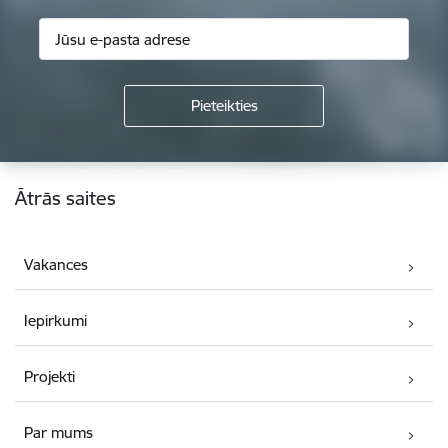
Kājene
Ātrās saites
Vakances
Iepirkumi
Projekti
Par mums