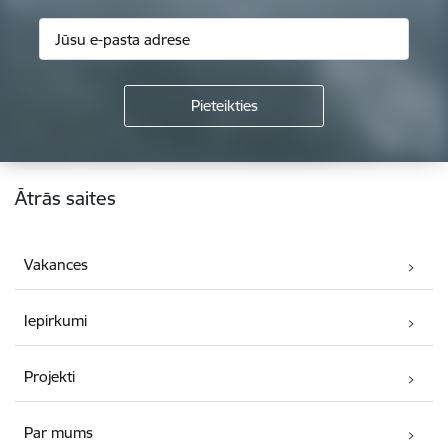
Kājene
Ātrās saites
Vakances
Iepirkumi
Projekti
Par mums