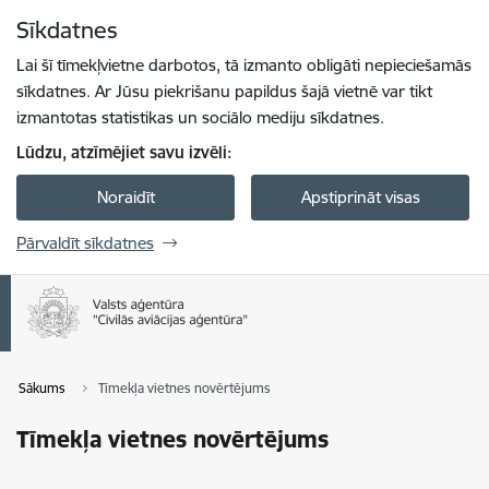
Pāriet uz lapas saturu
Sīkdatnes
Spied
lai meklētu
Enter
Lai šī tīmekļvietne darbotos, tā izmanto obligāti nepieciešamās
sīkdatnes. Ar Jūsu piekrišanu papildus šajā vietnē var tikt
izmantotas statistikas un sociālo mediju sīkdatnes.
Lūdzu, atzīmējiet savu izvēli:
Noraidīt
Apstiprināt visas
Pārvaldīt sīkdatnes
Sākums
Tīmekļa vietnes novērtējums
Tīmekļa vietnes novērtējums