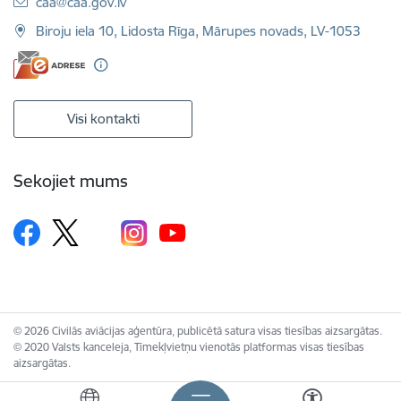
E-pasts:
caa@caa.gov.lv
Biroju iela 10, Lidosta Rīga, Mārupes novads, LV-1053
Visi kontakti
Sekojiet mums
© 2026 Civilās aviācijas aģentūra, publicētā satura visas tiesības aizsargātas.
© 2020 Valsts kanceleja, Tīmekļvietņu vienotās platformas visas tiesības
aizsargātas.