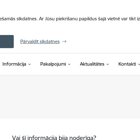
iešamās sīkdatnes. Ar Jūsu piekrišanu papildus šajā vietnē var tikt i
Pārvaldīt sīkdatnes
Informācija
Pakalpojumi
Aktualitātes
Kontakti
Vai šī informācija bija noderīga?