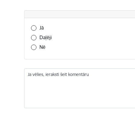
Vai šī informācija bija noderīga?
Jā
Daļēji
Nē
Ja vēlies, ieraksti šeit komentāru