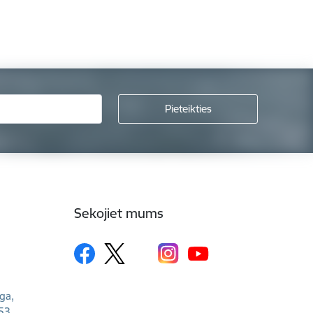
Sekojiet mums
īga,
53