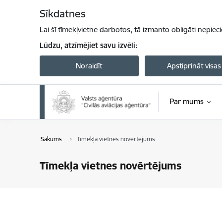
Pāriet uz lapas saturu
Sīkdatnes
Lai šī tīmekļvietne darbotos, tā izmanto obligāti nepiec
Lūdzu, atzīmējiet savu izvēli:
Noraidīt
Apstiprināt visas
Par mums
Sākums
Tīmekļa vietnes novērtējums
Tīmekļa vietnes novērtējums