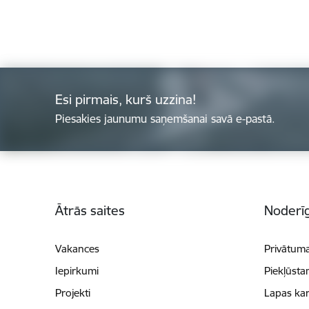
Esi pirmais, kurš uzzina!
Piesakies jaunumu saņemšanai savā e-pastā.
Kājene
Ātrās saites
Noderīg
Vakances
Privātuma
Iepirkumi
Piekļūsta
Projekti
Lapas kar