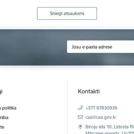
Sniegt atsauksmi
i
Kontakti
 politika
+371 67830936
E-pasts:
caa@caa.gov.lv
mība
Biroju iela 10, Lidosta R
te
Mārupes novads, LV-10