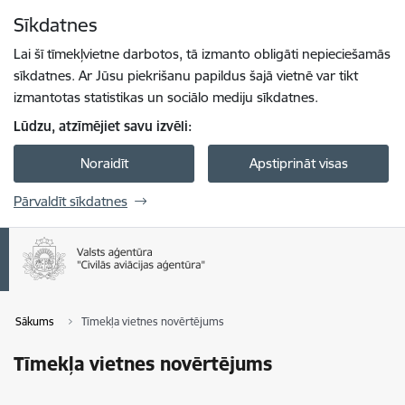
Pāriet uz lapas saturu
Sīkdatnes
Spied
lai meklētu
Enter
Lai šī tīmekļvietne darbotos, tā izmanto obligāti nepieciešamās
sīkdatnes. Ar Jūsu piekrišanu papildus šajā vietnē var tikt
izmantotas statistikas un sociālo mediju sīkdatnes.
Lūdzu, atzīmējiet savu izvēli:
Noraidīt
Apstiprināt visas
Pārvaldīt sīkdatnes
Sākums
Tīmekļa vietnes novērtējums
Tīmekļa vietnes novērtējums