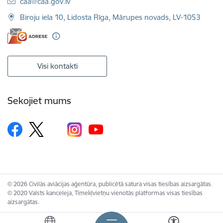
E-pasts:
caa@caa.gov.lv
Biroju iela 10, Lidosta Rīga, Mārupes novads, LV-1053
Visi kontakti
Sekojiet mums
© 2026 Civilās aviācijas aģentūra, publicētā satura visas tiesības aizsargātas.
© 2020 Valsts kanceleja, Tīmekļvietņu vienotās platformas visas tiesības
aizsargātas.