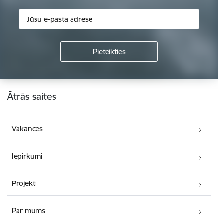
Kājene
Ātrās saites
Vakances
Iepirkumi
Projekti
Par mums