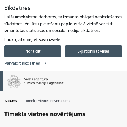
Pāriet uz lapas saturu
Sīkdatnes
Spied
lai meklētu
Enter
Lai šī tīmekļvietne darbotos, tā izmanto obligāti nepieciešamās
sīkdatnes. Ar Jūsu piekrišanu papildus šajā vietnē var tikt
izmantotas statistikas un sociālo mediju sīkdatnes.
Lūdzu, atzīmējiet savu izvēli:
Noraidīt
Apstiprināt visas
Pārvaldīt sīkdatnes
Sākums
Tīmekļa vietnes novērtējums
Tīmekļa vietnes novērtējums