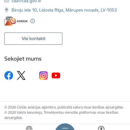
E-pasts:
caa@caa.gov.lv
Biroju iela 10, Lidosta Rīga, Mārupes novads, LV-1053
Visi kontakti
Sekojiet mums
© 2026 Civilās aviācijas aģentūra, publicētā satura visas tiesības aizsargātas.
© 2020 Valsts kanceleja, Tīmekļvietņu vienotās platformas visas tiesības
aizsargātas.