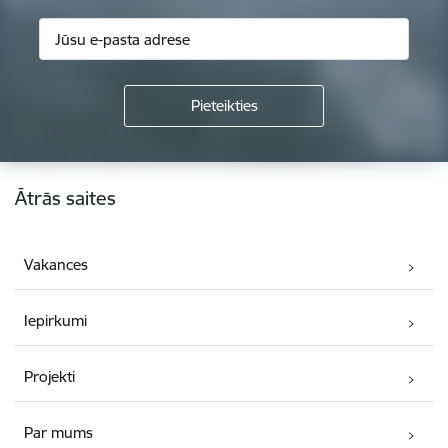
Kājene
Ātrās saites
Vakances
Iepirkumi
Projekti
Par mums