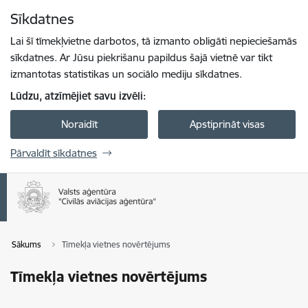
Pāriet uz lapas saturu
Sīkdatnes
Spied
lai meklētu
Enter
Lai šī tīmekļvietne darbotos, tā izmanto obligāti nepieciešamās
sīkdatnes. Ar Jūsu piekrišanu papildus šajā vietnē var tikt
izmantotas statistikas un sociālo mediju sīkdatnes.
Lūdzu, atzīmējiet savu izvēli:
Noraidīt
Apstiprināt visas
Pārvaldīt sīkdatnes
Sākums
Tīmekļa vietnes novērtējums
Tīmekļa vietnes novērtējums