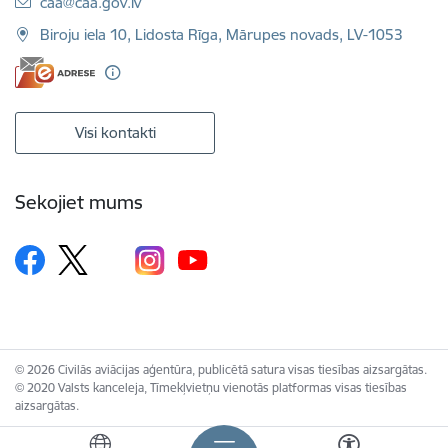
E-pasts:
caa@caa.gov.lv
Biroju iela 10, Lidosta Rīga, Mārupes novads, LV-1053
Visi kontakti
Sekojiet mums
© 2026 Civilās aviācijas aģentūra, publicētā satura visas tiesības aizsargātas.
© 2020 Valsts kanceleja, Tīmekļvietņu vienotās platformas visas tiesības
aizsargātas.