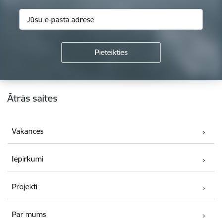
Kājene
Ātrās saites
Vakances
Iepirkumi
Projekti
Par mums