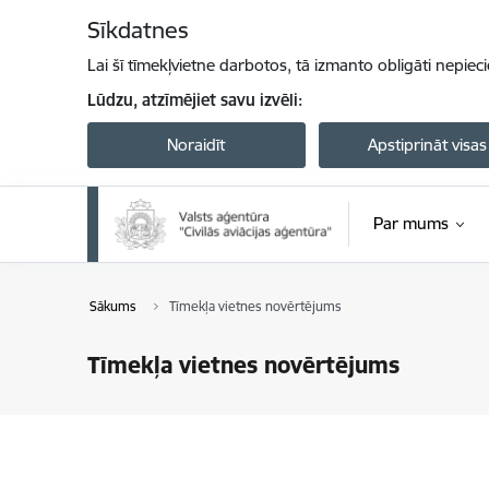
Pāriet uz lapas saturu
Sīkdatnes
Lai šī tīmekļvietne darbotos, tā izmanto obligāti nepiec
Lūdzu, atzīmējiet savu izvēli:
Noraidīt
Apstiprināt visas
Par mums
Sākums
Tīmekļa vietnes novērtējums
Tīmekļa vietnes novērtējums