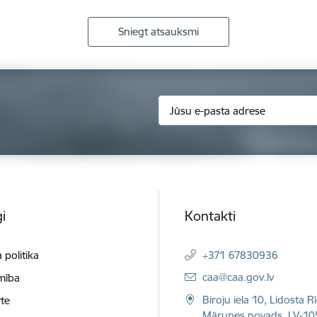
Sniegt atsauksmi
i
Kontakti
 politika
+371 67830936
E-pasts:
caa@caa.gov.lv
mība
Biroju iela 10, Lidosta R
te
Mārupes novads, LV-10