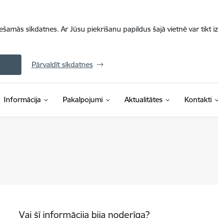
iešamās sīkdatnes. Ar Jūsu piekrišanu papildus šajā vietnē var tikt i
Pārvaldīt sīkdatnes
Informācija
Pakalpojumi
Aktualitātes
Kontakti
Vai šī informācija bija noderīga?