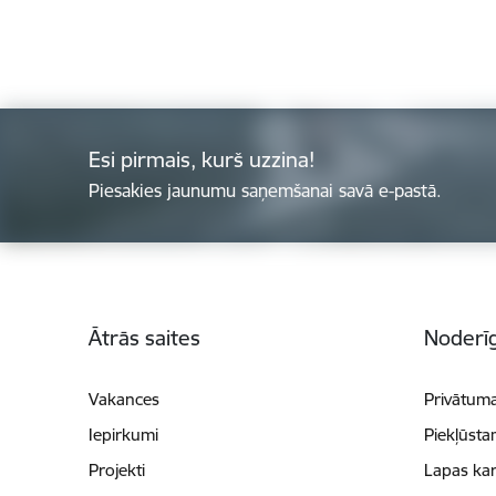
Esi pirmais, kurš uzzina!
Piesakies jaunumu saņemšanai savā e-pastā.
Kājene
Ātrās saites
Noderīg
Vakances
Privātuma
Iepirkumi
Piekļūsta
Projekti
Lapas kar