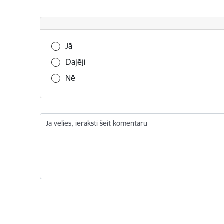
Vai šī informācija bija noderīga?
Jā
Daļēji
Nē
Ja vēlies, ieraksti šeit komentāru