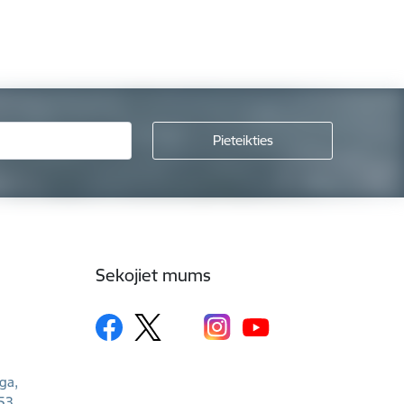
Sekojiet mums
īga,
53