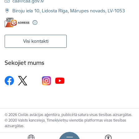
E-pasts:
caa@caa.gov.lv
Biroju iela 10, Lidosta Rīga, Mārupes novads, LV-1053
Visi kontakti
Sekojiet mums
© 2026 Civilās aviācijas aģentūra, publicētā satura visas tiesības aizsargātas.
© 2020 Valsts kanceleja, Tīmekļvietņu vienotās platformas visas tiesības
aizsargātas.