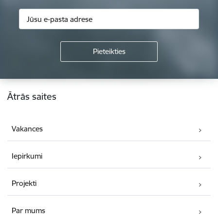
Kājene
Ātrās saites
Vakances
Iepirkumi
Projekti
Par mums