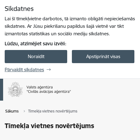
Pāriet uz lapas saturu
Sīkdatnes
Spied
lai meklētu
Enter
Lai šī tīmekļvietne darbotos, tā izmanto obligāti nepieciešamās
sīkdatnes. Ar Jūsu piekrišanu papildus šajā vietnē var tikt
izmantotas statistikas un sociālo mediju sīkdatnes.
Lūdzu, atzīmējiet savu izvēli:
Noraidīt
Apstiprināt visas
Pārvaldīt sīkdatnes
Sākums
Tīmekļa vietnes novērtējums
Tīmekļa vietnes novērtējums