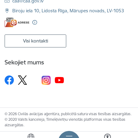
E-pasts:
caa@caa.gov.lv
Biroju iela 10, Lidosta Rīga, Mārupes novads, LV-1053
Visi kontakti
Sekojiet mums
© 2026 Civilās aviācijas aģentūra, publicētā satura visas tiesības aizsargātas.
© 2020 Valsts kanceleja, Tīmekļvietņu vienotās platformas visas tiesības
aizsargātas.