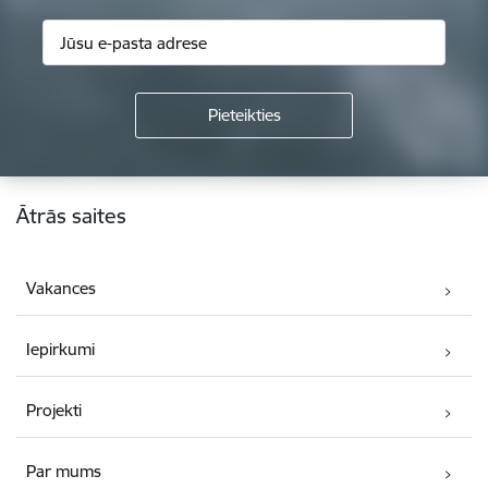
Kājene
Ātrās saites
Vakances
Iepirkumi
Projekti
Par mums