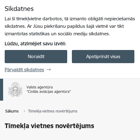
Pāriet uz lapas saturu
Sīkdatnes
Spied
lai meklētu
Enter
Lai šī tīmekļvietne darbotos, tā izmanto obligāti nepieciešamās
sīkdatnes. Ar Jūsu piekrišanu papildus šajā vietnē var tikt
izmantotas statistikas un sociālo mediju sīkdatnes.
Lūdzu, atzīmējiet savu izvēli:
Noraidīt
Apstiprināt visas
Pārvaldīt sīkdatnes
Sākums
Tīmekļa vietnes novērtējums
Tīmekļa vietnes novērtējums