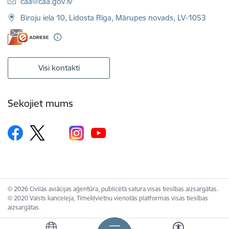
E-pasts:
caa@caa.gov.lv
Biroju iela 10, Lidosta Rīga, Mārupes novads, LV-1053
Visi kontakti
Sekojiet mums
© 2026 Civilās aviācijas aģentūra, publicētā satura visas tiesības aizsargātas.
© 2020 Valsts kanceleja, Tīmekļvietņu vienotās platformas visas tiesības
aizsargātas.