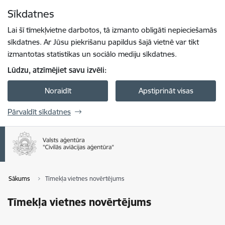
Pāriet uz lapas saturu
Sīkdatnes
Spied
lai meklētu
Enter
Lai šī tīmekļvietne darbotos, tā izmanto obligāti nepieciešamās
sīkdatnes. Ar Jūsu piekrišanu papildus šajā vietnē var tikt
izmantotas statistikas un sociālo mediju sīkdatnes.
Lūdzu, atzīmējiet savu izvēli:
Noraidīt
Apstiprināt visas
Pārvaldīt sīkdatnes
Sākums
Tīmekļa vietnes novērtējums
Tīmekļa vietnes novērtējums