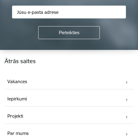
Kājene
Ātrās saites
Vakances
Iepirkumi
Projekti
Par mums