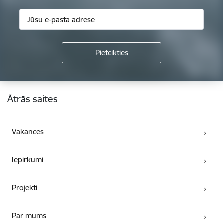
Kājene
Ātrās saites
Vakances
Iepirkumi
Projekti
Par mums