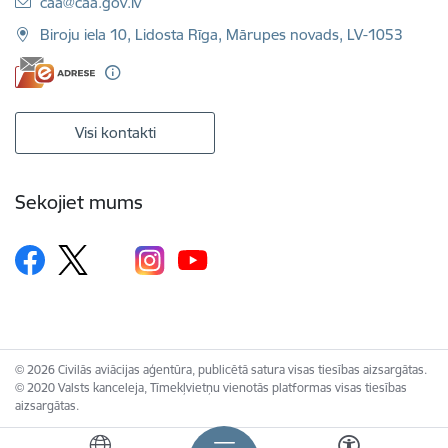
E-pasts:
caa@caa.gov.lv
Biroju iela 10, Lidosta Rīga, Mārupes novads, LV-1053
Visi kontakti
Sekojiet mums
© 2026 Civilās aviācijas aģentūra, publicētā satura visas tiesības aizsargātas.
© 2020 Valsts kanceleja, Tīmekļvietņu vienotās platformas visas tiesības
aizsargātas.