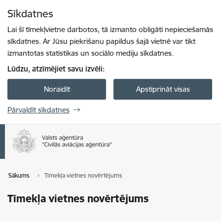
Pāriet uz lapas saturu
Sīkdatnes
Spied
lai meklētu
Enter
Lai šī tīmekļvietne darbotos, tā izmanto obligāti nepieciešamās
sīkdatnes. Ar Jūsu piekrišanu papildus šajā vietnē var tikt
izmantotas statistikas un sociālo mediju sīkdatnes.
Lūdzu, atzīmējiet savu izvēli:
Noraidīt
Apstiprināt visas
Pārvaldīt sīkdatnes
Sākums
Tīmekļa vietnes novērtējums
Tīmekļa vietnes novērtējums