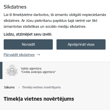
Pāriet uz lapas saturu
Sīkdatnes
Spied
lai meklētu
Enter
Lai šī tīmekļvietne darbotos, tā izmanto obligāti nepieciešamās
sīkdatnes. Ar Jūsu piekrišanu papildus šajā vietnē var tikt
izmantotas statistikas un sociālo mediju sīkdatnes.
Lūdzu, atzīmējiet savu izvēli:
Noraidīt
Apstiprināt visas
Pārvaldīt sīkdatnes
Sākums
Tīmekļa vietnes novērtējums
Tīmekļa vietnes novērtējums