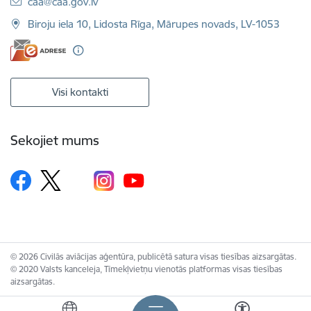
E-pasts:
caa@caa.gov.lv
Biroju iela 10, Lidosta Rīga, Mārupes novads, LV-1053
Visi kontakti
Sekojiet mums
© 2026 Civilās aviācijas aģentūra, publicētā satura visas tiesības aizsargātas.
© 2020 Valsts kanceleja, Tīmekļvietņu vienotās platformas visas tiesības
aizsargātas.