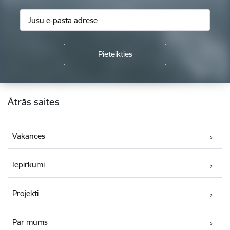
Kājene
Ātrās saites
Vakances
Iepirkumi
Projekti
Par mums