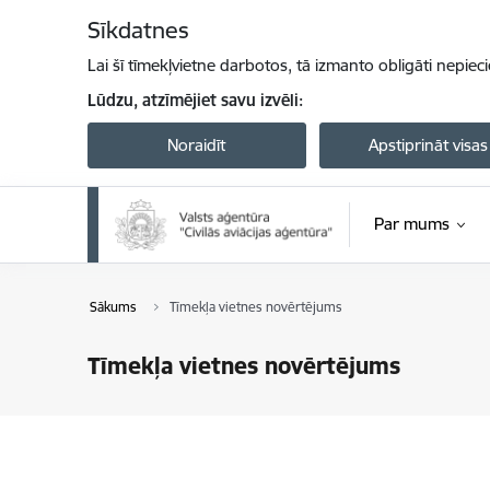
Pāriet uz lapas saturu
Sīkdatnes
Lai šī tīmekļvietne darbotos, tā izmanto obligāti nepiec
Lūdzu, atzīmējiet savu izvēli:
Noraidīt
Apstiprināt visas
Par mums
Sākums
Tīmekļa vietnes novērtējums
Tīmekļa vietnes novērtējums