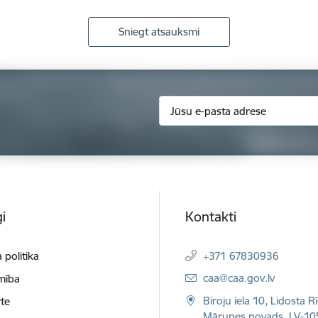
Sniegt atsauksmi
i
Kontakti
 politika
+371 67830936
E-pasts:
caa@caa.gov.lv
mība
Biroju iela 10, Lidosta R
te
Mārupes novads, LV-10