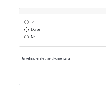
Vai šī informācija bija noderīga?
Jā
Daļēji
Nē
Ja vēlies, ieraksti šeit komentāru