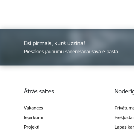
Esi pirmais, kurš uzzina!
Piesakies jaunumu saņemšanai savā e-pastā.
Kājene
Ātrās saites
Noderīg
Vakances
Privātuma
Iepirkumi
Piekļūsta
Projekti
Lapas kar