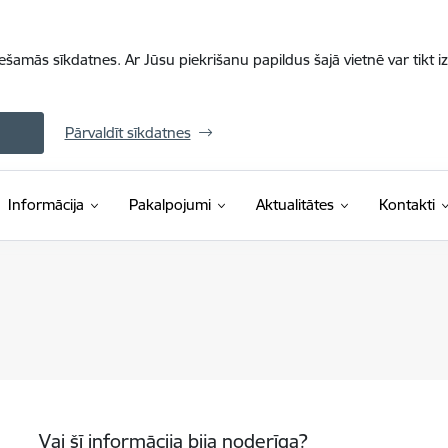
iešamās sīkdatnes. Ar Jūsu piekrišanu papildus šajā vietnē var tikt i
Pārvaldīt sīkdatnes
Informācija
Pakalpojumi
Aktualitātes
Kontakti
Vai šī informācija bija noderīga?