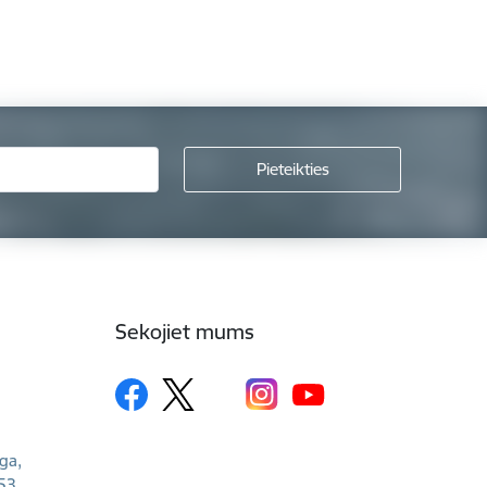
Sekojiet mums
īga,
53